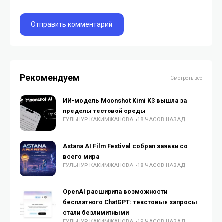
Рекомендуем
Смотреть все
ИИ-модель Moonshot Kimi K3 вышла за
пределы тестовой среды
ГУЛЬНУР КАКИМЖАНОВА
18 ЧАСОВ НАЗАД
Astana AI Film Festival собрал заявки со
всего мира
ГУЛЬНУР КАКИМЖАНОВА
18 ЧАСОВ НАЗАД
OpenAI расширила возможности
бесплатного ChatGPT: текстовые запросы
стали безлимитными
ГУЛЬНУР КАКИМЖАНОВА
19 ЧАСОВ НАЗАД