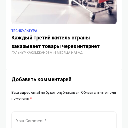
TECHКУЛЬТУРА
TE
Каждый третий житель страны
За
заказывает товары через интернет
но
ГУЛЬНУР КАКИМЖАНОВА
4 МЕСЯЦА НАЗАД
п
ГУ
Добавить комментарий
Ваш адрес email не будет опубликован.
Обязательные поля
помечены
*