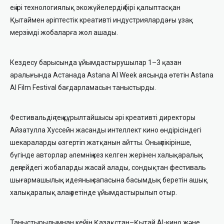
ең ірі технологиялық экожүйелердің бірі қалыптасқан
Қытаймен әріптестік креативті индустриялардағы ұзақ
мерзімді жобаларға жол ашады.
Кездесу барысында ұйымдастырушылар 1–3 қазан
аралығында Астанада Astana AI Week аясында өтетін Astana
AI Film Festival бағдарламасын таныстырды.
Фестивальдің тең құрылтайшысы әрі креативті директоры
Айзатулла Хуссейн жасанды интеллект кино өндірісіндегі
шекараларды өзгертіп жатқанын айтты. Оның пікірінше,
бүгінде авторлар әлемнің кез келген жерінен халықаралық
деңгейдегі жобаларды жасай алады, сондықтан фестиваль
шығармашылық идеяның сапасына басымдық беретін ашық
халықаралық алаң ретінде ұйымдастырылып отыр.
Таныстырылымнан кейін Қазақстан–Қытай AI-кино және