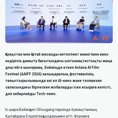
Қазақстан мен Қытай жасанды интеллект көмегімен кино
өндірісін дамыту бағытындағы ынтымақтастықты жаңа
деңгейге шығармақ. Бейжіңде өткен Astana AI Film
Festival (AAIFF 2026) халықаралық фестивалінің
таныстырылымында екі ел AI-кино және телевизия
саласындағы бірлескен жобаларды іске асыруға келісті,
деп хабарлайды Tech-news.
Іс-шара Бейжіңдегі Shougang паркінде Қазақстанның
Қытайдағы Елшілігінің қолдауымен өтті. Форумға