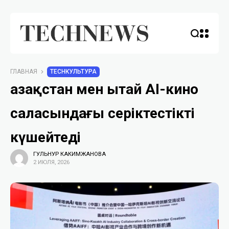
ГЛАВНАЯ
TECHКУЛЬТУРА
Қазақстан мен Қытай AI-кино
саласындағы серіктестікті
күшейтеді
ГУЛЬНУР КАКИМЖАНОВА
2 ИЮЛЯ, 2026