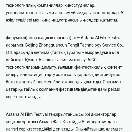
технологиялық компаниялар, киностудиялар,
университеттер, ғылыми-зерттеу ұйымдары, инвесторлар, AI
әзірлеушілері мен кино индустриясының өкілдері қатысты.
Форумның басты жаңалықтарының бірі — Astana AI Film Festival
қоры мен Beijing Zhongguancun Tongli Technology Service Co.,
Ltd. арасында ынтымақтастық туралы меморандумға қол
қойылуы. Құжат AI арқылы фильм жасау, AIGC
технологияларын дамыту, ғылыми-фантастикалық контент
өндіру, инвестиция тарту және халықаралық дистрибуция
бағытындағы бірлескен бастамаларды қамтиды. Сонымен
қатар қытайлық компания фестивальдің Қытайдағы ресми
серіктесі атанады.
Astana AI Film Festival тең құрылтайшысы әрі директорлар
кеңесінің төрағасы Алмас Жәлі Қытайды AI-индустриядағы
негізгі серіктестердің бірі деп атады. Оның айтуынша, әлемдегі