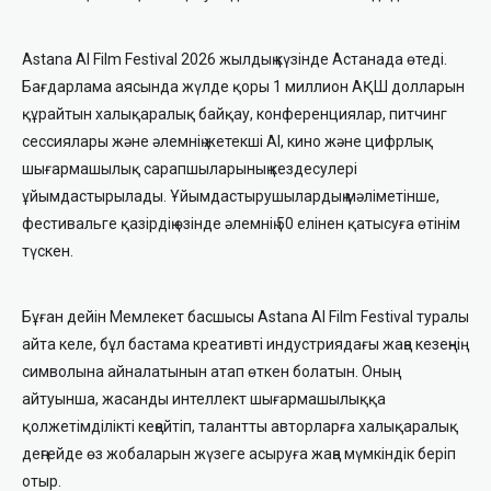
Astana AI Film Festival 2026 жылдың күзінде Астанада өтеді.
Бағдарлама аясында жүлде қоры 1 миллион АҚШ долларын
құрайтын халықаралық байқау, конференциялар, питчинг
сессиялары және әлемнің жетекші AI, кино және цифрлық
шығармашылық сарапшыларының кездесулері
ұйымдастырылады. Ұйымдастырушылардың мәліметінше,
фестивальге қазірдің өзінде әлемнің 50 елінен қатысуға өтінім
түскен.
Бұған дейін Мемлекет басшысы Astana AI Film Festival туралы
айта келе, бұл бастама креативті индустриядағы жаңа кезеңнің
символына айналатынын атап өткен болатын. Оның
айтуынша, жасанды интеллект шығармашылыққа
қолжетімділікті кеңейтіп, талантты авторларға халықаралық
деңгейде өз жобаларын жүзеге асыруға жаңа мүмкіндік беріп
отыр.