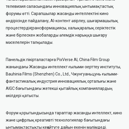
телевизия саласындағы инновациялық ынтымақтастық
форумы өтті. Сарапшылар жасанды интеллектіні кино
өндірісінде пайдалану, AI-контент әзірлеу, шығармашылық
процестердің трансформациясы, халықаралық серіктестік
және бірлескен жобаларды әлемдік нарыққа шығару
мәселелерін талқылады.
Панельдік пікірталастарға PixVerse AI, China Film Group
жанындағы Жасанды интеллект ғылыми-зерттеу институты,
Bauhinia Films (Shenzhen) Co., Ltd., Чжунгуаньцунь ғылыми-
фантастикалық индустрия инновациялық орталығы және
AIGC бағытындағы жетекші қытайлық компаниялардың
өкілдері қатысты.
Форум қорытындысында тараптар жасанды интеллект, кино
және цифрлық креативті технологиялар бағытындағы
ынтымақтастықты кеңейтуге дайын екенін мәлімдеді.