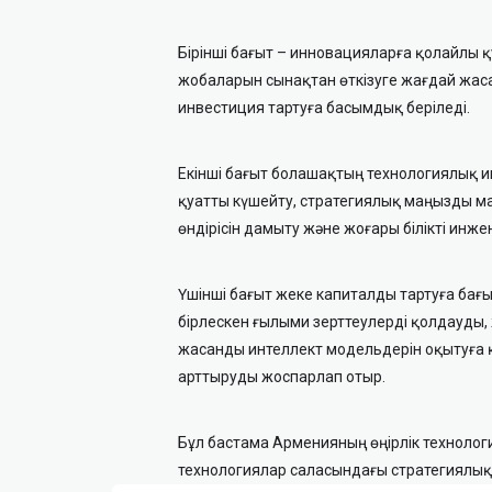
Бірінші бағыт – инновацияларға қолайлы 
жобаларын сынақтан өткізуге жағдай жас
инвестиция тартуға басымдық беріледі.
Екінші бағыт болашақтың технологиялық
қуатты күшейту, стратегиялық маңызды мат
өндірісін дамыту және жоғары білікті инж
Үшінші бағыт жеке капиталды тартуға бағ
бірлескен ғылыми зерттеулерді қолдауды,
жасанды интеллект модельдерін оқытуға қ
арттыруды жоспарлап отыр.
Бұл бастама Арменияның өңірлік технолог
технологиялар саласындағы стратегиялық 