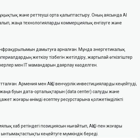
құқықтық және реттеуші орта қалыптастыру. Оның аясында AI
алып, жаңа технологияларды коммерциялық енгізуге және
 инфрақұрылымын дамытуға арналған. Мұнда энергетикалық
ериалдардың жеткізу тізбегін жетілдіру, жартылай өткізгіштер
енерлер мен IT мамандарын даярлау көзделген.
ытталған. Армения мен АҚШ венчурлік инвестицияларды кеңейтуді,
 жаңа буын дата-орталықтарын (data center) салуды және
ажет жоғары өнімді есептеу ресурстарына қолжетімділікті
иялық хаб ретіндегі позициясын нығайтып, АҚШ-пен жоғары
ынтымақтастықты кеңейтуге мүмкіндік береді.