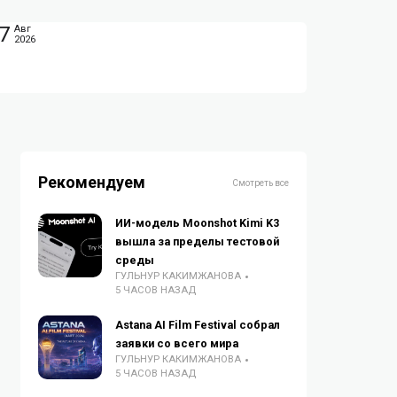
7
Авг
2026
Рекомендуем
Смотреть все
ИИ-модель Moonshot Kimi K3
вышла за пределы тестовой
среды
ГУЛЬНУР КАКИМЖАНОВА
5 ЧАСОВ НАЗАД
Astana AI Film Festival собрал
заявки со всего мира
ГУЛЬНУР КАКИМЖАНОВА
5 ЧАСОВ НАЗАД