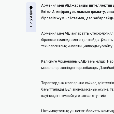
Армения мен АҚШ жасанды интеллектіні 
Екі ел AI инфрақұрылымын дамыту, инв
бірлесіп жұмыс істемек, деп хабарлайд
Армения мен АҚШ ақпараттық технологиял
бірлескен мәлімдемеге қол қойды. Құжатты
технологиялық инвестицияларды ұлғайту.
Келісімге Арменияның АҚШ-тағы елшісі Н
мәселелер жөніндегі орынбасары Джейкоб
Тараптардың жоспарына сәйкес, әріптестік 
бағытталады. Бұл экономиканың өсуіне, те
қауіпсіздігін күшейтуге ықпал етуі тиіс.
Ынтымақтастық үш негізгі бағытты қамтид