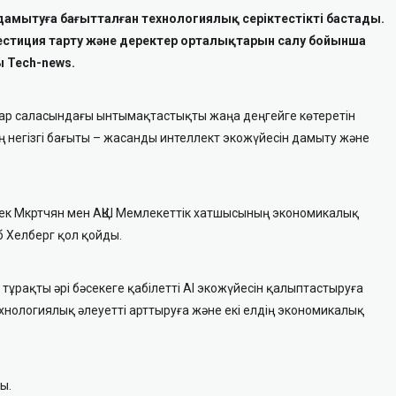
дамытуға бағытталған технологиялық серіктестікті бастады.
естиция тарту және деректер орталықтарын салу бойынша
ы Tech-news.
ар саласындағы ынтымақтастықты жаңа деңгейге көтеретін
ң негізгі бағыты – жасанды интеллект экожүйесін дамыту және
арек Мкртчян мен АҚШ Мемлекеттік хатшысының экономикалық
 Хелберг қол қойды.
тұрақты әрі бәсекеге қабілетті AI экожүйесін қалыптастыруға
хнологиялық әлеуетті арттыруға және екі елдің экономикалық
ы.