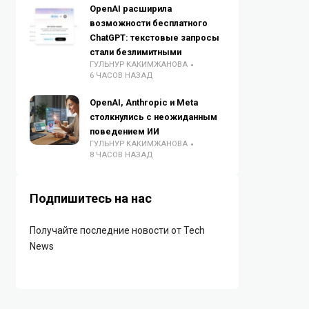
OpenAI расширила
возможности бесплатного
ChatGPT: текстовые запросы
стали безлимитными
ГУЛЬНУР КАКИМЖАНОВА
6 ЧАСОВ НАЗАД
OpenAI, Anthropic и Meta
столкнулись с неожиданным
поведением ИИ
ГУЛЬНУР КАКИМЖАНОВА
8 ЧАСОВ НАЗАД
Подпишитесь на нас
Получайте последние новости от Tech
News