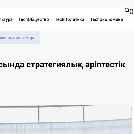
0
льтура
TechОбщество
TechПолитика
TechЭкономика
аявки со всего мира
сында стратегиялық әріптестік