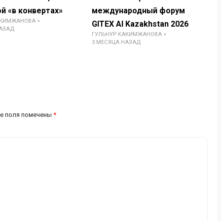
й «в конвертах»
международный форум
АКИМЖАНОВА
GITEX AI Kazakhstan 2026
НАЗАД
ГУЛЬНУР КАКИМЖАНОВА
3 МЕСЯЦА НАЗАД
е поля помечены
*