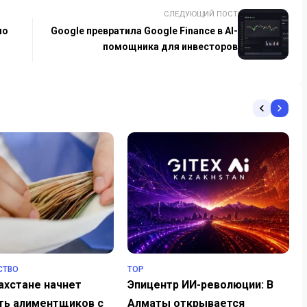
СЛЕДУЮЩИЙ ПОСТ
ло
Google превратила Google Finance в AI-
помощника для инвесторов
СТВО
TOP
ахстане начнет
Эпицентр ИИ-революции: В
ть алиментщиков с
Алматы открывается