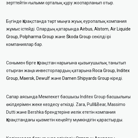
зерттейтін ғылыми орталық құру жоспарланып отыр.
Бүгінде Қазақстанда төрт мыңға жуық еуропалық компания
жұмыс істейді. Олардың қатарында
Airbus
,
Alstom
,
Air Liquide
Group
,
Polpharma Group
және
Škoda Group
секілді ірі
компаниялар бар.
Сонымен бірге Қазақстан нарығына қызығушылық танытып
отырған жаңа инвесторлардың қатарына
Roca Group
,
Inditex
Group
,
Maersk
,
Dewulf
және
Damen Shipyards Group
кіреді.
Сапар аясында Мемлекет басшысы Inditex Group басшылығы
өкілдерімен жеке кездесу өткізді. Zara, Pull&Bear, Massimo
Dutti және Bershka брендтеріне иелік ететін компания
Қазақстандағы қызметін кеңейту мүмкіндігін қарастырды.