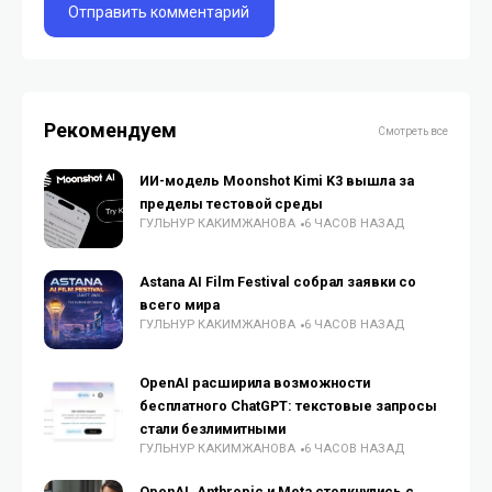
Рекомендуем
Смотреть все
ИИ-модель Moonshot Kimi K3 вышла за
пределы тестовой среды
ГУЛЬНУР КАКИМЖАНОВА
6 ЧАСОВ НАЗАД
Astana AI Film Festival собрал заявки со
всего мира
ГУЛЬНУР КАКИМЖАНОВА
6 ЧАСОВ НАЗАД
OpenAI расширила возможности
бесплатного ChatGPT: текстовые запросы
стали безлимитными
ГУЛЬНУР КАКИМЖАНОВА
6 ЧАСОВ НАЗАД
OpenAI, Anthropic и Meta столкнулись с