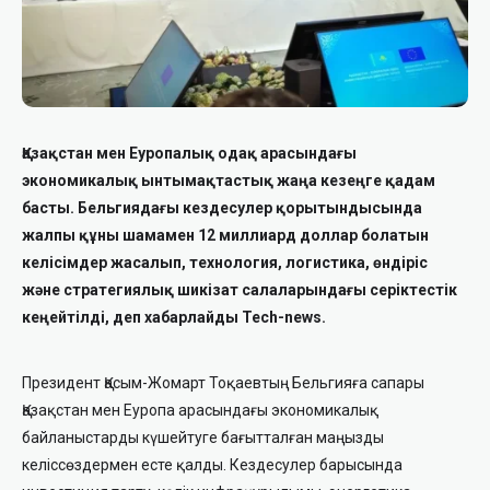
Қазақстан мен Еуропалық одақ арасындағы
экономикалық ынтымақтастық жаңа кезеңге қадам
басты. Бельгиядағы кездесулер қорытындысында
жалпы құны шамамен 12 миллиард доллар болатын
келісімдер жасалып, технология, логистика, өндіріс
және стратегиялық шикізат салаларындағы серіктестік
кеңейтілді, деп хабарлайды Tech-news.
Президент Қасым-Жомарт Тоқаевтың Бельгияға сапары
Қазақстан мен Еуропа арасындағы экономикалық
байланыстарды күшейтуге бағытталған маңызды
келіссөздермен есте қалды. Кездесулер барысында