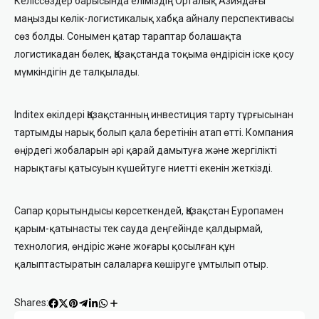
Келіссөздер барысында еліміздің Орталық Азиядағы
маңызды көлік-логистикалық хабқа айналу перспективасы
сөз болды. Сонымен қатар тараптар болашақта
логистикадан бөлек, Қазақстанда тоқыма өндірісін іске қосу
мүмкіндігін де талқылады.
Inditex өкілдері Қазақстанның инвестиция тарту тұрғысынан
тартымды нарық болып қала беретінін атап өтті. Компания
өңірдегі жобаларын әрі қарай дамытуға және жергілікті
нарықтағы қатысуын күшейтуге ниетті екенін жеткізді.
Сапар қорытындысы көрсеткендей, Қазақстан Еуропамен
қарым-қатынасты тек сауда деңгейінде қалдырмай,
технология, өндіріс және жоғары қосылған құн
қалыптастыратын салаларға көшіруге ұмтылып отыр.
Shares: