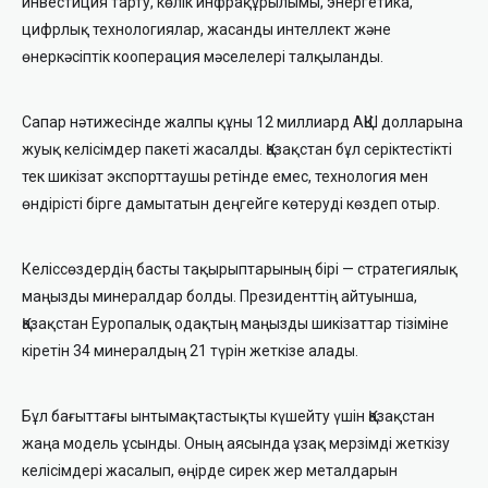
инвестиция тарту, көлік инфрақұрылымы, энергетика,
цифрлық технологиялар, жасанды интеллект және
өнеркәсіптік кооперация мәселелері талқыланды.
Сапар нәтижесінде жалпы құны 12 миллиард АҚШ долларына
жуық келісімдер пакеті жасалды. Қазақстан бұл серіктестікті
тек шикізат экспорттаушы ретінде емес, технология мен
өндірісті бірге дамытатын деңгейге көтеруді көздеп отыр.
Келіссөздердің басты тақырыптарының бірі — стратегиялық
маңызды минералдар болды. Президенттің айтуынша,
Қазақстан Еуропалық одақтың маңызды шикізаттар тізіміне
кіретін 34 минералдың 21 түрін жеткізе алады.
Бұл бағыттағы ынтымақтастықты күшейту үшін Қазақстан
жаңа модель ұсынды. Оның аясында ұзақ мерзімді жеткізу
келісімдері жасалып, өңірде сирек жер металдарын