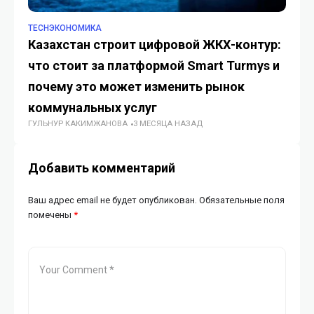
TECHЭКОНОМИКА
TE
Казахстан строит цифровой ЖКХ-контур:
Ин
что стоит за платформой Smart Turmys и
ИИ
ГУ
почему это может изменить рынок
коммунальных услуг
ГУЛЬНУР КАКИМЖАНОВА
3 МЕСЯЦА НАЗАД
Добавить комментарий
Ваш адрес email не будет опубликован.
Обязательные поля
помечены
*