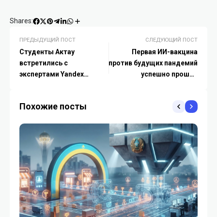
Shares:
ПРЕДЫДУЩИЙ ПОСТ
СЛЕДУЮЩИЙ ПОСТ
Студенты Актау
Первая ИИ-вакцина
встретились с
против будущих пандемий
экспертами Yandex
успешно прошла
Qazaqstan на IT Әңгіме
испытания на людях
Похожие посты