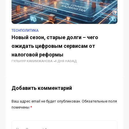
TECHПОЛИТИКА
TE
Новый сезон, старые долги – чего
В 
ожидать цифровым сервисам от
на
налоговой реформы
К
ГУЛЬНУР КАКИМЖАНОВА
4 ДНЯ НАЗАД
п
МЕ
Добавить комментарий
Ваш адрес email не будет опубликован.
Обязательные поля
помечены
*