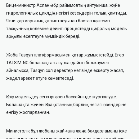
Вице-министр Аслан Әбдірайымовтың айтуынша, жүйе
гидрологиялық циклдің негізгі кезеңдерін толық қамтиды.
Яғни қар қорының қалыптасуынан бастап көктемгі
тасқынның көлеміне дейінгі процестерді цифрлық модель
арқылы есептеуге мүмкіндік береді.
Жоба Tasqyn платформасымен қатар жұмыс істейді. Егер
TALSIM-NG болашақтағы су жағдайын болжаумен
айналысса, Tasqyn сол деректер негізінде ескерту жасап,
жедел әрекет етуге көмектеседі.
Қазір модельдеу сегіз ірі өзен бассейнінде жүргізілуде.
Болашақта жүйені Қазақстанның барлық негізгі өзендеріне
енгізу жоспарланған.
Министрлік бұл жобаны жай ғана жаңа бағдарламаны іске
қосу емес, ұлттық гидрологиялық модельдеу экожүйесін