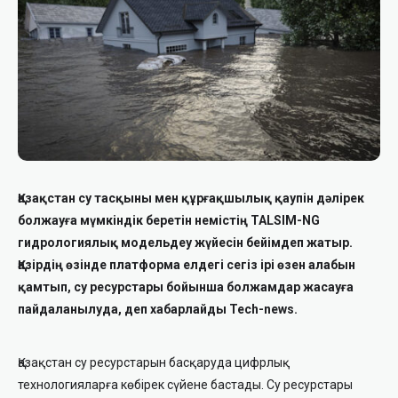
Қазақстан су тасқыны мен құрғақшылық қаупін дәлірек
болжауға мүмкіндік беретін немістің TALSIM-NG
гидрологиялық модельдеу жүйесін бейімдеп жатыр.
Қазірдің өзінде платформа елдегі сегіз ірі өзен алабын
қамтып, су ресурстары бойынша болжамдар жасауға
пайдаланылуда, деп хабарлайды Tech-news.
Қазақстан су ресурстарын басқаруда цифрлық
технологияларға көбірек сүйене бастады. Су ресурстары