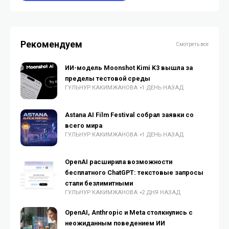
Рекомендуем
Смотреть все
ИИ-модель Moonshot Kimi K3 вышла за
пределы тестовой среды
ГУЛЬНУР КАКИМЖАНОВА
1 ДЕНЬ НАЗАД
Astana AI Film Festival собрал заявки со
всего мира
ГУЛЬНУР КАКИМЖАНОВА
1 ДЕНЬ НАЗАД
OpenAI расширила возможности
бесплатного ChatGPT: текстовые запросы
стали безлимитными
ГУЛЬНУР КАКИМЖАНОВА
2 ДНЯ НАЗАД
OpenAI, Anthropic и Meta столкнулись с
неожиданным поведением ИИ