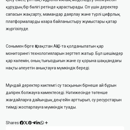
құрудың бір бөлігі ретінде қарастырады. Ол үшін деректер
сапасын жақсарту, мамандар даярлау және түрлі цифрлық
платформаларды өзара байланыстыру жұмыстары қатар
жүргізілуде.
Сонымен бірге Қазақстан АҚШ-та қолданылатын қар
мониторингі технологияларын зерттеп жатыр. Бұл шешімдер
қар көлемін, оның тығыздығын және су қорына шаққандағы
нақты әлеуетін анықтауға мүмкіндік береді.
Мұндай деректер көктемгі су тасқынын бірнеше ай бұрын
дәлірек болжауға көмектеседі. Нәтижесінде төтенше
жағдайларға дайындық деңгейін арттырып, су ресурстарын
тиімді жоспарлауға мүмкіндік туады.
Shares: