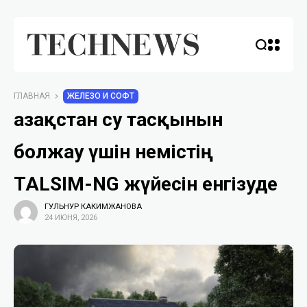
ГЛАВНАЯ
ЖЕЛЕЗО И СОФТ
Қазақстан су тасқынын
болжау үшін немістің
TALSIM-NG жүйесін енгізуде
ГУЛЬНУР КАКИМЖАНОВА
24 ИЮНЯ, 2026