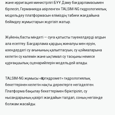
және ирригация министрлігі БҰҰ Даму бағдарламасымен
бірлесіп, Германияда әзірленген TALSIM-NG гидрологиялық
модельдеу платформасын еліміздің табиғи жағдайына
бейімдеу жұмыстарын жүргізіп жатыр.
Жүйенің басты міндеті — суға қатысты тәуекелдерді алдын
ала есептеу. Бағдарлама қардың жиналуы мен еруін,
өзендердегі су ағынының қалыптасуын, су қоймаларына
келетін су көлемін және ықтимал су тасқыны немесе
құрғақшылық сценарийлерін модельдей алады.
TALSIM-NG жұмысы «Қазгидромет» гидрологиялық
бекеттерінен келетін нақты деректерге негізделген.
Платформа бақылау бекеттерімен біріктіріліп, су
нысандарының қазіргі жағдайын талдап, соның негізінде
болжам жасайды.