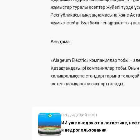
жұмыстар туралы есептер жүйелі түрде ұс
Республикасының заңнамасына және Астан
жұмыс істейді. Бұл бөлінген қаражаттың ашы
Анықтама:
«Alageum Electric» компаниялар тобы
– эл
Қазақстандағы ірі компаниялар тобы. Оның 
халықаралық сапа стандарттарына толық са
шетел нарықтарына экспортталады.
ПРЕДЫДУЩИЙ ПОСТ
ИИ уже внедряют в логистике, неф
и недропользовании