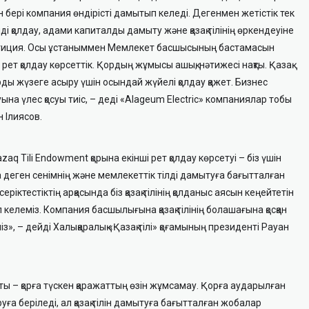
 бері компания өндірісті дамытып келеді. Дегенмен жетістік тек
ді қолдау, адами капиталды дамыту және қазақ тілінің өркендеуіне
тиция.
Осы ұстаныммен Мемлекет басшысының бастамасын
 рет қолдау көрсеттік. Қордың жұмысы ашық, нәтижесі нақты. Қазақ
рды жүзеге асыру үшін осындай жүйелі қолдау қажет. Бизнес
на үлес қосуы тиіс, – деді
«Alageum Electric» компаниялар тобы
н Ілиясов
.
q Tili Endowment қорына екінші рет қолдау көрсетуі – біз үшін
 деген сенімнің және мемлекеттік тілді дамытуға бағытталған
еріктестіктің арқасында біз қазақ тілінің қолданыс аясын кеңейтетін
 келеміз. Компания басшылығына қазақ тілінің болашағына
қосқан
із»,
– дейді
Халықаралық «Қазақ тілі» қоғамының президенті Рауан
аты
– қорға түскен қаражаттың өзін жұмсамау. Қорға аударылған
уға беріледі, ал қазақ тілін дамытуға бағытталған жобалар