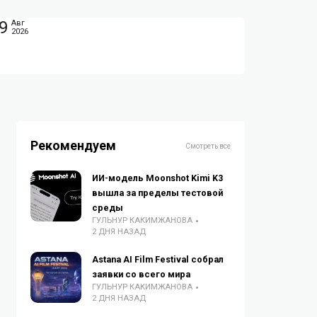
9
Авг
2026
Рекомендуем
Смотреть все
ИИ-модель Moonshot Kimi K3
вышла за пределы тестовой
среды
ГУЛЬНУР КАКИМЖАНОВА
2 ДНЯ НАЗАД
Astana AI Film Festival собрал
заявки со всего мира
ГУЛЬНУР КАКИМЖАНОВА
2 ДНЯ НАЗАД