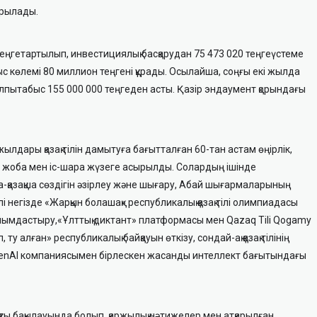
ырылады.
теңге
тартылып, инвестициялық басқарудан
75 473 020 теңге
үстеме
ыс көлемі
80 миллион теңгені
құрады. О
сылайша, соңғы екі жылда
лпы
табыс
155 000 000
теңгеден асты
.
Қазір эндаумент қорындағы
ылдары қазақ тілін дамытуға бағытталған 60-тан астам өңірлік,
і жоба мен іс-шара
жүзеге асырылды.
Солардың ішінде
азақша сөздігін әзірлеу және шығару,
Абай
шығармаларының
і негізде
«Жарқын болашақ»
республикалық қазақ тілі олимпиадасы
йымдастыру,
«
Ұлттық диктант
»
платформасы
мен
Qazaq Tili Qogamy
п, ту алған»
республикалық байқауы
н өткізу
, сондай-ақ қазақ тілінің
enAI
компаниясымен бірлескен
жасанды и
нтеллект бағытындағы
қты бақылауында болып, қаржылық нәтижелер мен атқарылған