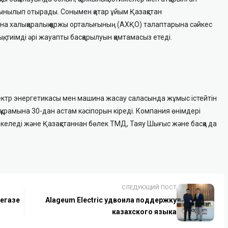
ынылып отырады. Сонымен қатар ұйым Қазақстан
а халықаралық қаржы орталығының (АХҚО) талаптарына сәйкес
қ, тиімді әрі жауапты басқарылуын қамтамасыз етеді.
ектр энергетикасы мен машина жасау саласында жұмыс істейтін
құрамына 30-дан астам кәсіпорын кіреді
.
Компания
өнімдері
й келеді және Қазақстаннан бөлек ТМД, Таяу Шығыс және басқа да
СЛЕДУЮЩИЙ ПОСТ
тегазе
Alageum Electric удвоила поддержку
казахского языка