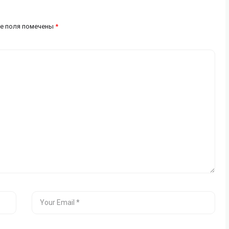
е поля помечены
*