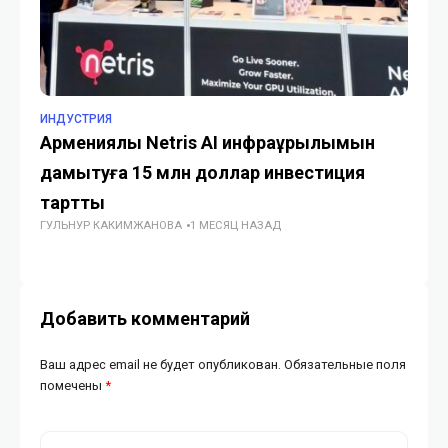
ИНДУСТРИЯ
ИН
Армениялық Netris AI инфрақұрылымын
Ст
дамытуға 15 млн доллар инвестиция
вы
тартты
об
ГУЛЬНУР КАКИМЖАНОВА
1 МЕСЯЦ НАЗАД
Ка
ГУ
Добавить комментарий
Ваш адрес email не будет опубликован.
Обязательные поля
помечены
*