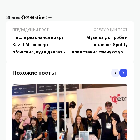
Shares:
ПРЕДЫДУЩИЙ ПОСТ
СЛЕДУЮЩИЙ ПОСТ
После резонанса вокруг
Музыка до гроба и
KazLLM: эксперт
дальше: Spotify
объяснил, куда двигаться
представил «умную» урну
дальше
для праха
Похожие посты