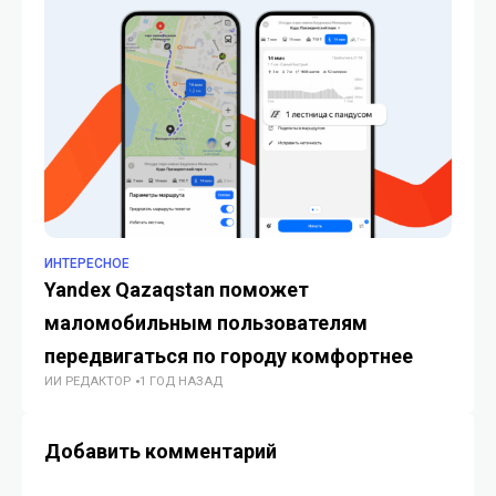
ИНТЕРЕСНОЕ
ИН
Yandex Qazaqstan поможет
В 
маломобильным пользователям
пе
ИИ
передвигаться по городу комфортнее
ИИ РЕДАКТОР
1 ГОД НАЗАД
Добавить комментарий