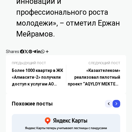
инноваций и
профессионального роста
молодежи», – отметил Ержан
Мейрамов.
Shares:
ПРЕДЫДУЩИЙ ПОСТ
СЛЕДУЮЩИЙ ПОСТ
Более 1000 квартир в ЖК
«Казахтелеком»
«Алмасити-2» получили
реализовал пилотный
доступ к услугам АО
проект “AQYLDY MEKTEP”
«Казахтелеком»
в двух школах
Туркестанской области
Похожие посты