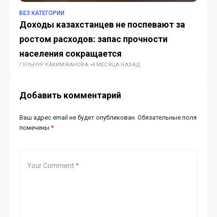
БЕЗ КАТЕГОРИИ
TO
Доходы казахстанцев не поспевают за
ИИ
ростом расходов: запас прочности
р
населения сокращается
м
ГУЛЬНУР КАКИМЖАНОВА
4 МЕСЯЦА НАЗАД
ЖУ
Добавить комментарий
Ваш адрес email не будет опубликован.
Обязательные поля
помечены
*