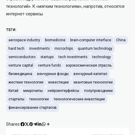
технологий». К «мягким технологиям», напротив, относятся
интернет-сервисы.
ТЕГИ:
aerospace industry
biomedicine
brain-computer interface
China
hard tech
investments
microchips
quantum technology
semiconductors
startups
tech investments
technology
venture capital
venture funds
аэрокосмическая отрасль
биомедицина
венчурные фонды
венчурный капитал
жесткие технологии
инвестиции
квантовые технологии
Китай
микрочипы
нейроинтерфейсы
полупроводники
стартапы
технологии
технологические инвестиции
финансирование стартапов
Shares: