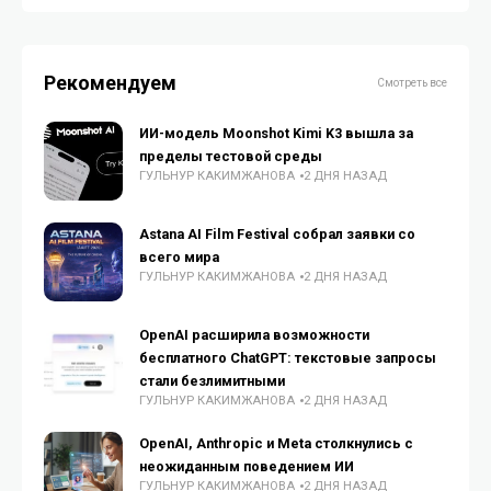
Рекомендуем
Смотреть все
ИИ-модель Moonshot Kimi K3 вышла за
пределы тестовой среды
ГУЛЬНУР КАКИМЖАНОВА
2 ДНЯ НАЗАД
Astana AI Film Festival собрал заявки со
всего мира
ГУЛЬНУР КАКИМЖАНОВА
2 ДНЯ НАЗАД
OpenAI расширила возможности
бесплатного ChatGPT: текстовые запросы
стали безлимитными
ГУЛЬНУР КАКИМЖАНОВА
2 ДНЯ НАЗАД
OpenAI, Anthropic и Meta столкнулись с
неожиданным поведением ИИ
ГУЛЬНУР КАКИМЖАНОВА
2 ДНЯ НАЗАД