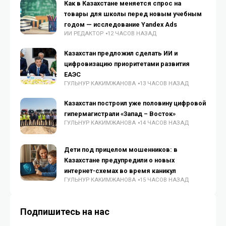
Как в Казахстане меняется спрос на
товары для школы перед новым учебным
годом — исследование Yandex Ads
ИИ РЕДАКТОР
12 ЧАСОВ НАЗАД
Казахстан предложил сделать ИИ и
цифровизацию приоритетами развития
ЕАЭС
ГУЛЬНУР КАКИМЖАНОВА
13 ЧАСОВ НАЗАД
Казахстан построил уже половину цифровой
гипермагистрали «Запад – Восток»
ГУЛЬНУР КАКИМЖАНОВА
14 ЧАСОВ НАЗАД
Дети под прицелом мошенников: в
Казахстане предупредили о новых
интернет-схемах во время каникул
ГУЛЬНУР КАКИМЖАНОВА
15 ЧАСОВ НАЗАД
Подпишитесь на нас