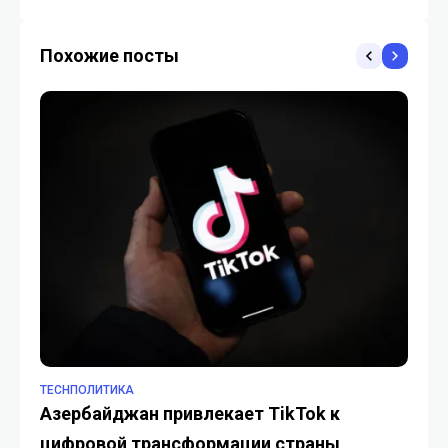
Похожие посты
TECHПОЛИТИКА
TE
Азербайджан привлекает TikTok к
Ав
цифровой трансформации страны
д