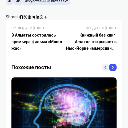
AI
ИИ
искусственный интеллект
Shares:
ПРЕДЫДУЩИЙ ПОСТ
СЛЕДУЮЩИЙ ПОСТ
В Алматы состоялась
Книжный без книг:
премьера фильма «Мүшел
Amazon открывает в
жас»
Нью-Йорке иммерсивное
пространство Audible
Story House
Похожие посты