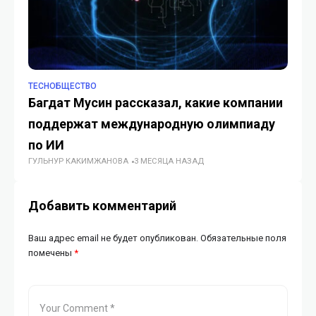
TECHОБЩЕСТВО
TE
Багдат Мусин рассказал, какие компании
М
поддержат международную олимпиаду
ла
по ИИ
e
ГУЛЬНУР КАКИМЖАНОВА
3 МЕСЯЦА НАЗАД
ГУ
Добавить комментарий
Ваш адрес email не будет опубликован.
Обязательные поля
помечены
*