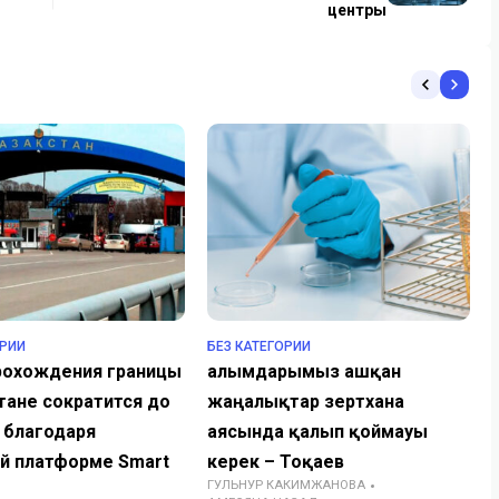
центры
ОРИИ
БЕЗ КАТЕГОРИИ
рохождения границы
Ғалымдарымыз ашқан
тане сократится до
жаңалықтар зертхана
 благодаря
аясында қалып қоймауы
й платформе Smart
керек – Тоқаев
ГУЛЬНУР КАКИМЖАНОВА