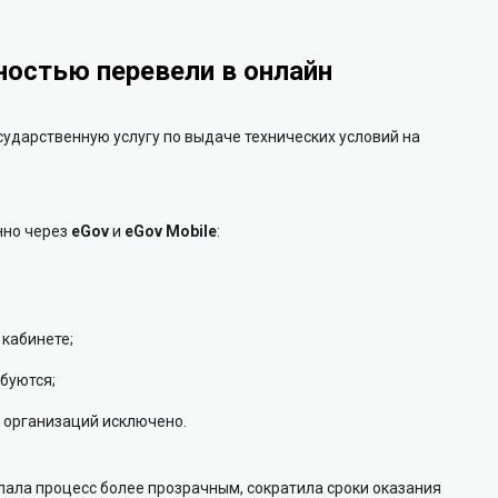
ностью перевели в онлайн
ударственную услугу по выдаче технических условий на
нно через
eGov
и
eGov Mobile
:
 кабинете;
буются;
организаций исключено.
ала процесс более прозрачным, сократила сроки оказания