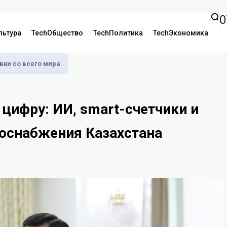
0
льтура
TechОбщество
TechПолитика
TechЭкономика
аявки со всего мира
 цифру: ИИ, smart-счетчики и
зоснабжения Казахстана