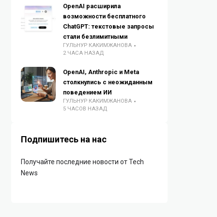
OpenAI расширила
возможности бесплатного
ChatGPT: текстовые запросы
стали безлимитными
ГУЛЬНУР КАКИМЖАНОВА
2 ЧАСА НАЗАД
OpenAI, Anthropic и Meta
столкнулись с неожиданным
поведением ИИ
ГУЛЬНУР КАКИМЖАНОВА
5 ЧАСОВ НАЗАД
Подпишитесь на нас
Получайте последние новости от Tech
News