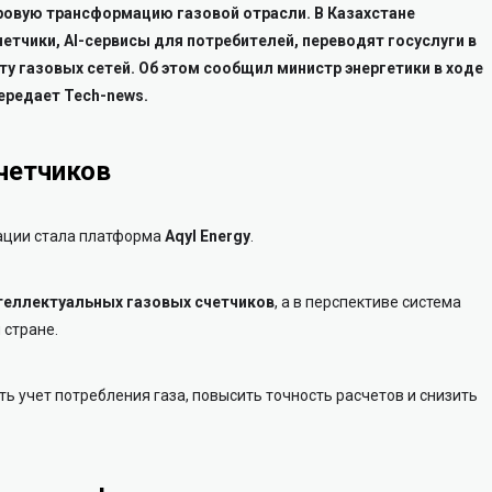
ровую трансформацию газовой отрасли. В Казахстане
тчики, AI-сервисы для потребителей, переводят госуслуги в
ту газовых сетей.
Об этом сообщил министр энергетики в ходе
ередает Tech-news.
четчиков
ации стала платформа
Aqyl Energy
.
теллектуальных газовых счетчиков
, а в перспективе система
 стране.
ь учет потребления газа, повысить точность расчетов и снизить