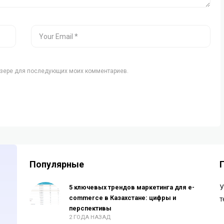
аузере для последующих моих комментариев.
Популярные
5 ключевых трендов маркетинга для e-
У
commerce в Казахстане: цифры и
т
перспективы
2 ГОДА НАЗАД