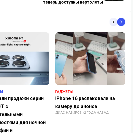
теперь доступны вертолеты
НЫ
ГАДЖЕТЫ
али продажи серии
iPhone 16 распаковали на
4T с
камеру до анонса
ДИАС НАЗИРОВ
2 ГОДА НАЗАД
тельными
ями для ночной
фии и