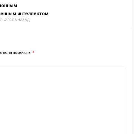
ионным
венным интеллектом
ОР
2 ГОДА НАЗАД
е поля помечены
*