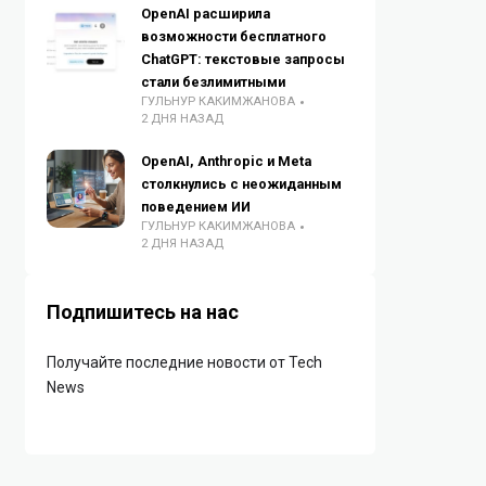
OpenAI расширила
возможности бесплатного
ChatGPT: текстовые запросы
стали безлимитными
ГУЛЬНУР КАКИМЖАНОВА
2 ДНЯ НАЗАД
OpenAI, Anthropic и Meta
столкнулись с неожиданным
поведением ИИ
ГУЛЬНУР КАКИМЖАНОВА
2 ДНЯ НАЗАД
Подпишитесь на нас
Получайте последние новости от Tech
News