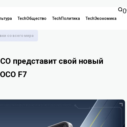
0
льтура
TechОбщество
TechПолитика
TechЭкономика
аявки со всего мира
OCO представит свой новый
POCO F7