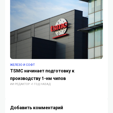
ЖЕЛЕЗО И СОФТ
ЖЕ
TSMC начинает подготовку к
Ка
производству 1-нм чипов
Ка
ИИ РЕДАКТОР
1 ГОД НАЗАД
ИИ
Добавить комментарий