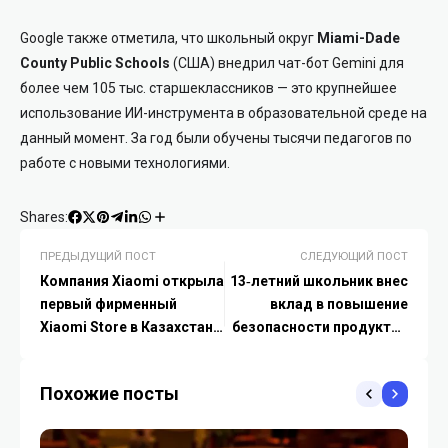
Google также отметила, что школьный округ
Miami-Dade
County Public Schools
(США) внедрил чат-бот Gemini для
более чем 105 тыс. старшеклассников — это крупнейшее
использование ИИ-инструмента в образовательной среде на
данный момент. За год были обучены тысячи педагогов по
работе с новыми технологиями.
Shares:
ПРЕДЫДУЩИЙ ПОСТ
СЛЕДУЮЩИЙ ПОСТ
Компания Xiaomi открыла
13‑летний школьник внес
первый фирменный
вклад в повышение
Xiaomi Store в Казахстане
безопасности продуктов
в ТРЦ Aport Mall East
Microsoft
Похожие посты