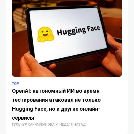
TOP
ИС
OpenAI: автономный ИИ во время
Op
тестирования атаковал не только
ко
Hugging Face, но и другие онлайн-
в
ИИ
сервисы
ГУЛЬНУР КАКИМЖАНОВА
1 НЕДЕЛЯ НАЗАД