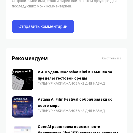
Сохранить моё имя, email и адрес сайта в этом браузере для
последующих моих комментариев.
Рекомендуем
Смотреть все
ИИ-модель Moonshot Kimi K3 вышла за
пределы тестовой среды
ГУЛЬНУР КАКИМЖАНОВА
2 ДНЯ НАЗАД
Astana AI Film Festival собрал заявки со
всего мира
ГУЛЬНУР КАКИМЖАНОВА
2 ДНЯ НАЗАД
OpenAI расширила возможности
бесплатного ChatGPT: текстовые запросы