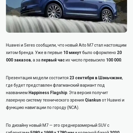
Huawei и Seres сообщили, что новый Aito M7 стал настоящим
хитом бренда. Уже в первые
10 минут
было оформлено
20
000 заказов
, а за
первый час
их число превысило
100 000
.
Презентация модели состоится
23 сентября в Шэньчжэне
,
где будет представлен флагманский вариант под
названием
Happiness Flagship
. Эта версия получит
лазерную систему технического зрения
Qiankun
от Huawei и
функцию навигации по городу (NCA).
По дизайну новый M7 — это среднеразмерный SUV с
габаритами
5080 × 1999 × 1780 мм
и колесной базой
3030