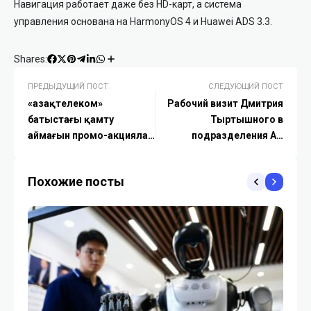
Навигация работает даже без HD-карт, а система
управления основана на HarmonyOS 4 и Huawei ADS 3.3.
Shares:
ПРЕДЫДУЩИЙ ПОСТ
СЛЕДУЮЩИЙ ПОСТ
«Қазақтелеком»
Рабочий визит Дмитрия
батыстағы қамту
Тыртышного в
аймағын промо-акциялар
подразделения АО
арқылы кеңейтіп жатыр
«Казахтелеком» городов
Шымкент и Туркестан
Похожие посты