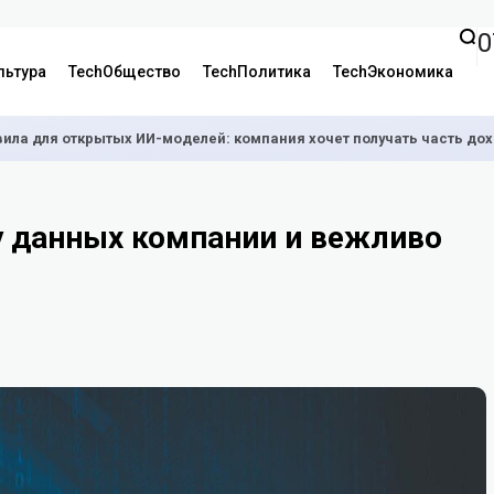
0
льтура
TechОбщество
TechПолитика
TechЭкономика
вила для открытых ИИ-моделей: компания хочет получать часть до
зу данных компании и вежливо