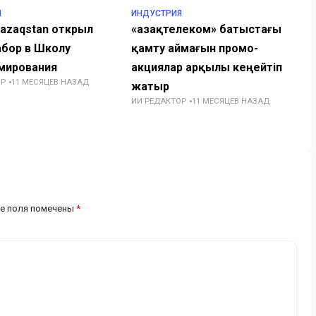
Я
ИНДУСТРИЯ
Qazaqstan открыл
«Қазақтелеком» батыстағы
абор в Школу
қамту аймағын промо-
мирования
акциялар арқылы кеңейтіп
ОР
11 МЕСЯЦЕВ НАЗАД
жатыр
ИИ РЕДАКТОР
11 МЕСЯЦЕВ НАЗАД
е поля помечены
*