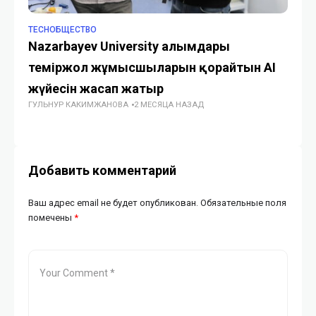
TECHОБЩЕСТВО
TE
Nazarbayev University ғалымдары
Ко
теміржол жұмысшыларын қорғайтын AI
Же
жүйесін жасап жатыр
у
ГУЛЬНУР КАКИМЖАНОВА
2 МЕСЯЦА НАЗАД
МЕ
Добавить комментарий
Ваш адрес email не будет опубликован.
Обязательные поля
помечены
*