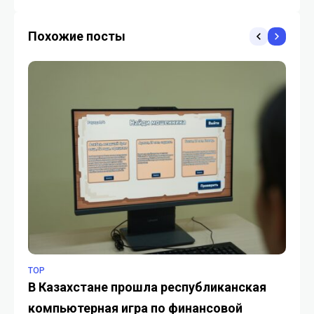
общий дом
ИИ-модели Anthropic
Похожие посты
TOP
TO
В Казахстане прошла республиканская
К
компьютерная игра по финансовой
бо