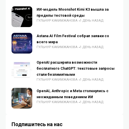
ИИ-модель Moonshot Kimi K3 вышла за
пределы тестовой среды
ГУЛЬНУР КАКИМЖАНОВА
1 ДЕНЬ НАЗАД
Astana AI Film Festival собрал заявки со
всего мира
ГУЛЬНУР КАКИМЖАНОВА
1 ДЕНЬ НАЗАД
OpenAI расширила возможности
бесплатного ChatGPT: текстовые запросы
стали безлимитными
ГУЛЬНУР КАКИМЖАНОВА
1 ДЕНЬ НАЗАД
OpenAI, Anthropic и Meta столкнулись с
неожиданным поведением ИИ
ГУЛЬНУР КАКИМЖАНОВА
1 ДЕНЬ НАЗАД
Подпишитесь на нас