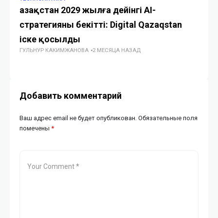
Қазақстан 2029 жылға дейінгі AI-
Ph
стратегияны бекітті: Digital Qazaqstan
н
іске қосылды
с
ГУЛЬНУР КАКИМЖАНОВА
2 МЕСЯЦА НАЗАД
ГУ
Добавить комментарий
Ваш адрес email не будет опубликован.
Обязательные поля
помечены
*