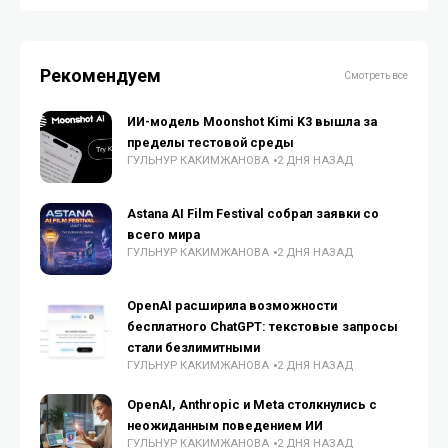
Рекомендуем
Смотреть все
ИИ-модель Moonshot Kimi K3 вышла за
пределы тестовой среды
ГУЛЬНУР КАКИМЖАНОВА
2 ДНЯ НАЗАД
Astana AI Film Festival собрал заявки со
всего мира
ГУЛЬНУР КАКИМЖАНОВА
2 ДНЯ НАЗАД
OpenAI расширила возможности
бесплатного ChatGPT: текстовые запросы
стали безлимитными
ГУЛЬНУР КАКИМЖАНОВА
2 ДНЯ НАЗАД
OpenAI, Anthropic и Meta столкнулись с
неожиданным поведением ИИ
ГУЛЬНУР КАКИМЖАНОВА
2 ДНЯ НАЗАД