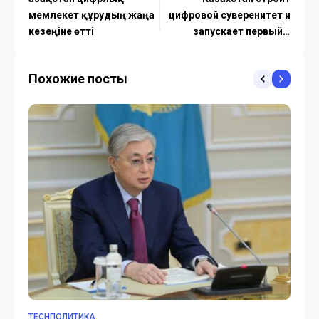
мемлекет құрудың жаңа
цифровой суверенитет и
кезеңіне өтті
запускает первый в
Центральной Азии AI-
университет
Похожие посты
TECHПОЛИТИКА
TE