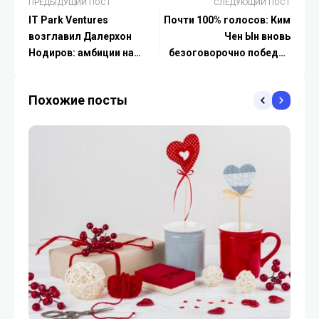
ПРЕДЫДУЩИЙ ПОСТ
СЛЕДУЮЩИЙ ПОСТ
IT Park Ventures
Почти 100% голосов: Ким
возглавил Далерхон
Чен Ын вновь
Нодиров: амбиции на
безоговорочно победил
международный уровень
на выборах в КНДР
Похожие посты