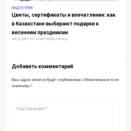
ИНДУСТРИЯ
ИН
Цветы, сертификаты и впечатления: как
Ya
в Казахстане выбирают подарки к
п
весенним праздникам
ИТ
ИИ РЕДАКТОР
6 МЕСЯЦЕВ НАЗАД
ИИ
Добавить комментарий
Ваш адрес email не будет опубликован.
Обязательные поля
помечены
*