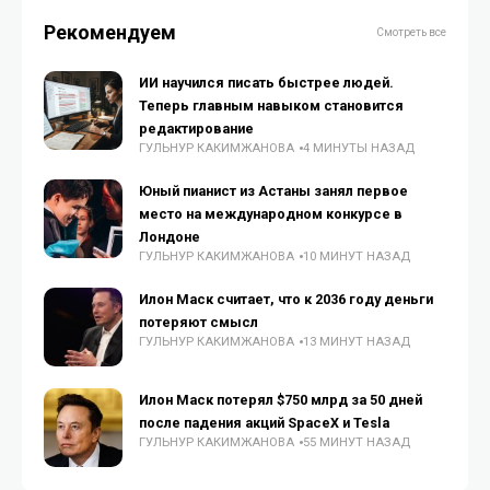
Рекомендуем
Смотреть все
ИИ научился писать быстрее людей.
Теперь главным навыком становится
редактирование
ГУЛЬНУР КАКИМЖАНОВА
4 МИНУТЫ НАЗАД
Юный пианист из Астаны занял первое
место на международном конкурсе в
Лондоне
ГУЛЬНУР КАКИМЖАНОВА
10 МИНУТ НАЗАД
Илон Маск считает, что к 2036 году деньги
потеряют смысл
ГУЛЬНУР КАКИМЖАНОВА
13 МИНУТ НАЗАД
Илон Маск потерял $750 млрд за 50 дней
после падения акций SpaceX и Tesla
ГУЛЬНУР КАКИМЖАНОВА
55 МИНУТ НАЗАД