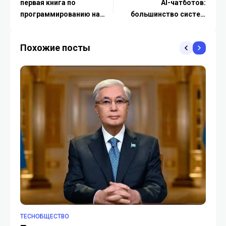
первая книга по
AI-чатботов:
программированию на
большинство систем
языке Python на
выдали рискованные
казахском — «Сәлем,
рекомендации
Похожие посты
Әлем!»
TECHОБЩЕСТВО
TE