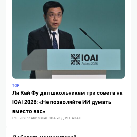
TOP
TO
Ли Кай Фу дал школьникам три совета на
«Ә
IOAI 2026: «Не позволяйте ИИ думать
т
ГУ
вместо вас»
ГУЛЬНУР КАКИМЖАНОВА
3 ДНЯ НАЗАД