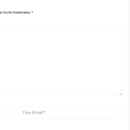
е поля помечены
*