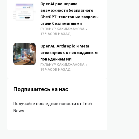
OpenAI расширила
возможности бесплатного
ChatGPT: текстовые запросы
стали безлимитными
ГУЛЬНУР КАКИМЖАНОВА
17 ЧАСОВ НАЗАД
OpenAI, Anthropic и Meta
столкнулись с неожиданным
поведением ИИ
ГУЛЬНУР КАКИМЖАНОВА
19 ЧАСОВ НАЗАД
Подпишитесь на нас
Получайте последние новости от Tech
News