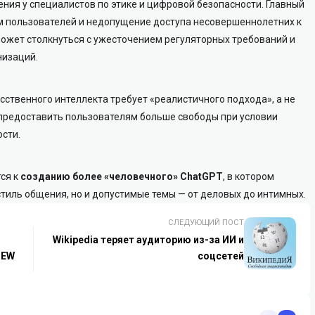
ения у специалистов по этике и цифровой безопасности. Главный
ом пользователей и недопущение доступа несовершеннолетних к
может столкнуться с ужесточением регуляторных требований и
низаций.
сственного интеллекта требует «реалистичного подхода», а не
 предоставить пользователям больше свободы при условии
сти.
ся к
созданию более «человечного» ChatGPT
, в котором
стиль общения, но и допустимые темы — от деловых до интимных.
СЛЕДУЮЩИЙ ПОСТ
Wikipedia теряет аудиторию из-за ИИ и
NEW
соцсетей