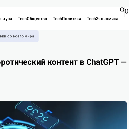
0
льтура
TechОбщество
TechПолитика
TechЭкономика
аявки со всего мира
эротический контент в ChatGPT —