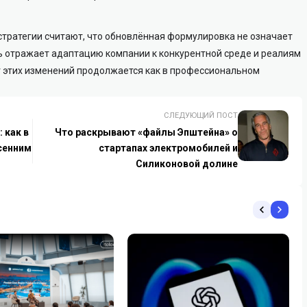
стратегии считают, что обновлённая формулировка не означает
шь отражает адаптацию компании к конкурентной среде и реалиям
г этих изменений продолжается как в профессиональном
СЛЕДУЮЩИЙ ПОСТ
 как в
Что раскрывают «файлы Эпштейна» о
сенним
стартапах электромобилей и
Силиконовой долине