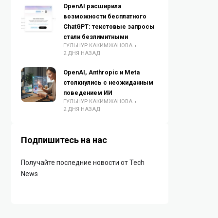
OpenAI расширила
возможности бесплатного
ChatGPT: текстовые запросы
стали безлимитными
ГУЛЬНУР КАКИМЖАНОВА
2 ДНЯ НАЗАД
OpenAI, Anthropic и Meta
столкнулись с неожиданным
поведением ИИ
ГУЛЬНУР КАКИМЖАНОВА
2 ДНЯ НАЗАД
Подпишитесь на нас
Получайте последние новости от Tech
News