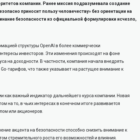
оритетов компании. Ранее миссия подразумевала создание
езопасно приносит пользу человечеству» без ориентации на
минание безопасности из официальной формулировки исчезло,
рмацией структуры OpenAI в более коммерчески
нтересы инвесторов. Эти изменения происходят на фоне
са на доходности. В частности, компания начала внедрять
 Go-тарифов, что также указывает на растущее внимание к
и как важный индикатор дальнейшего курса компании. Новая
м на то, в чьих интересах в конечном итоге развивается
лом или акционеров.
ение акцента на безопасности способно снизить внимание к
том стремительного роста его возможностей и влияния.