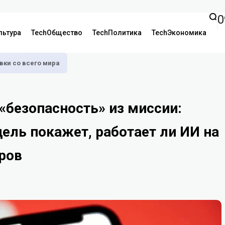
0
льтура
TechОбщество
TechПолитика
TechЭкономика
аявки со всего мира
«безопасность» из миссии:
ель покажет, работает ли ИИ на
ров