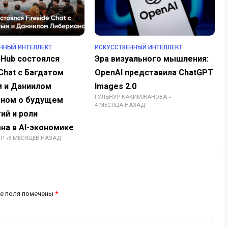
ННЫЙ ИНТЕЛЛЕКТ
ИСКУССТВЕННЫЙ ИНТЕЛЛЕКТ
 Hub состоялся
Эра визуального мышления:
 Chat с Багдатом
OpenAI представила ChatGPT
 и Даниилом
Images 2.0
ГУЛЬНУР КАКИМЖАНОВА
ном о будущем
4 МЕСЯЦА НАЗАД
ий и роли
на в AI-экономике
ОР
8 МЕСЯЦЕВ НАЗАД
е поля помечены
*