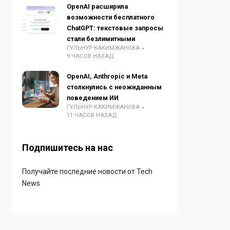
OpenAI расширила
возможности бесплатного
ChatGPT: текстовые запросы
стали безлимитными
ГУЛЬНУР КАКИМЖАНОВА
9 ЧАСОВ НАЗАД
OpenAI, Anthropic и Meta
столкнулись с неожиданным
поведением ИИ
ГУЛЬНУР КАКИМЖАНОВА
11 ЧАСОВ НАЗАД
Подпишитесь на нас
Получайте последние новости от Tech
News