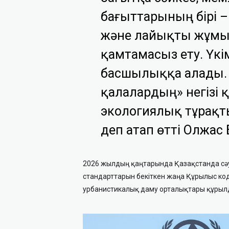
бағыттарының бірі –
және лайықты жұмыс
қамтамасыз ету. Үкі
басшылыққа алады. 
қалалардың» негізі қ
экологиялық тұрақт
деп атап өтті Олжас
2026 жылдың қаңтарында Қазақстанда сәу
стандарттарын бекіткен жаңа Құрылыс код
урбанистикалық даму орталықтары құрыл