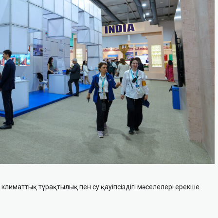
иматтық тұрақтылық пен су қауіпсіздігі мәселелері ерекше