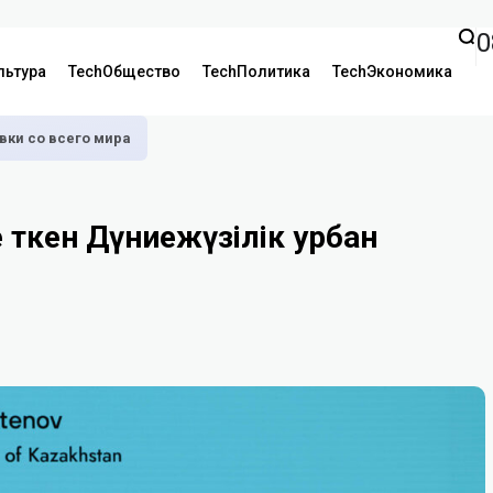
0
льтура
TechОбщество
TechПолитика
TechЭкономика
аявки со всего мира
өткен Дүниежүзілік урбан