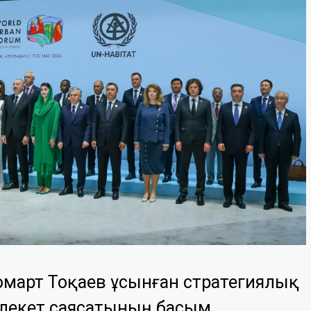
омарт Тоқаев ұсынған стратегиялық
млекет саясатының басым