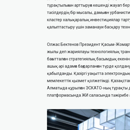
тұрақтылығын арттыруға кешенді жауап бер
тәсілдердің бір мысалы, дамыған урбанист
кластер халықаралық инвестициялар тарту
қалыптастыру үшін заманауи басқару техн
Олжас Бектенов Президент Қасым-Жомар
жылы деп жариялауы технологиялық транс
бағытталған стратегиялық басымдық екенін 
ашық әрі адамға бағдарланған түрде қолдан
қабылданды. Қазіргі уақытта электрондық
мемлекеттік қызмет қолжетімді. Қазақст
Алматыда құрылған ЭСКАТО-ның тұрақты 
платформасында ЖИ саласында тәжірибе ал