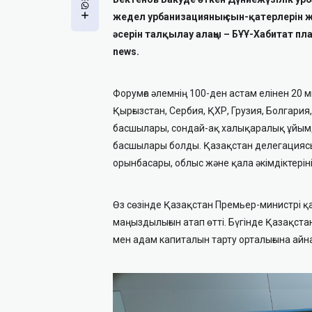
жедел урбанизацияның сын-қатерлерін ж
әсерін талқылау алаңы – БҰҰ-Хабитат п
news.
Форумға әлемнің 100-ден астам елінен 20
Қырғызстан, Сербия, ҚХР, Грузия, Болгария
басшылары, сондай-ақ халықаралық ұйымд
басшылары болды. Қазақстан делегациясы
орынбасары, облыс және қала әкімдіктерін
Өз сөзінде Қазақстан Премьер-министрі қ
маңыздылығын атап өтті. Бүгінде Қазақст
мен адам капиталын тарту орталығына айн