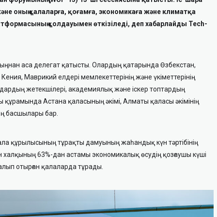
әне оның қалаларға, қоғамға, экономикаға және климатқа
латформасының қолдауымен өткізіледі, деп хабарлайды Tech-
 мыңнан аса делегат қатысты. Олардың қатарында Өзбекстан,
, Кения, Маврикий елдері мемлекеттерінің және үкіметтерінің
ардың жетекшілері, академиялық және іскер топтардың
 құрамында Астана қаласының әкімі, Алматы қаласы әкімінің
ің басшылары бар.
ала құрылысының тұрақты дамуының жаһандық күн тәртібінің
ан халқының 63%-дан астамы экономикалық өсудің қозғаушы күші
алып отырған қалаларда тұрады.