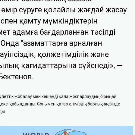
 өмір сүруге қолайлы жағдай жасау
пен қамту мүмкіндіктерін
мет адамға бағдарланған тәсілді
Онда “азаматтарға арналған
ауіпсіздік, қолжетімділік және
ылық қағидаттарына сүйенеді»
, —
 Бектенов.
леттік жобалау мен кешенді қала жоспарлаудың бірыңғай
ексі қабылданды. Сонымен қатар еліміздің барлық өңірінде
ды.