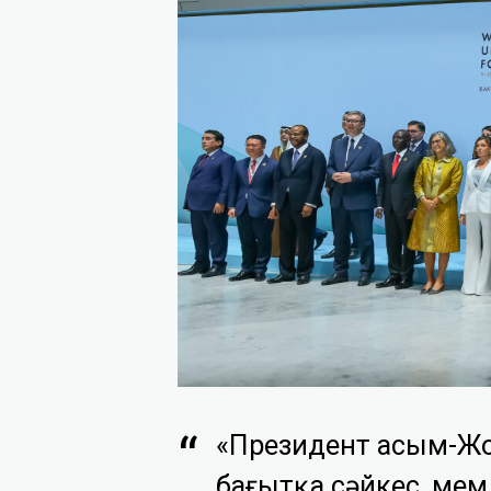
«Президент Қасым-Ж
бағытқа сәйкес, ме