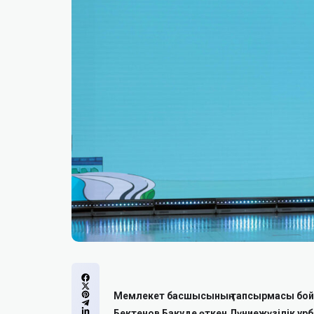
Мемлекет басшысының тапсырмасы бой
Бектенов Бакуде өткен Дүниежүзілік ур