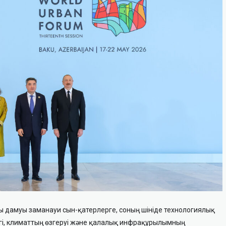
 дамуы заманауи сын-қатерлерге, соның шініде технологиялық
дігі, климаттың өзгеруі және қалалық инфрақұрылымның