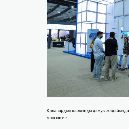
Қалалардың қарқынды дамуы жағдайында кл
маңызға ие.