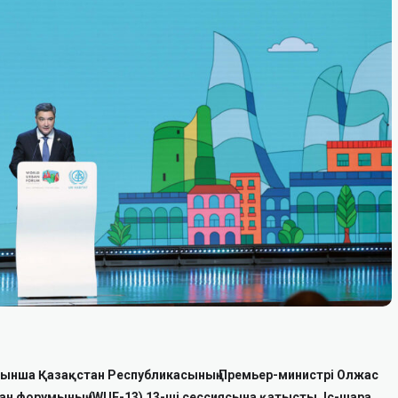
ынша Қазақстан Республикасының Премьер-министрі Олжас
бан форумының (WUF-13) 13-ші сессиясына қатысты. Іс-шара