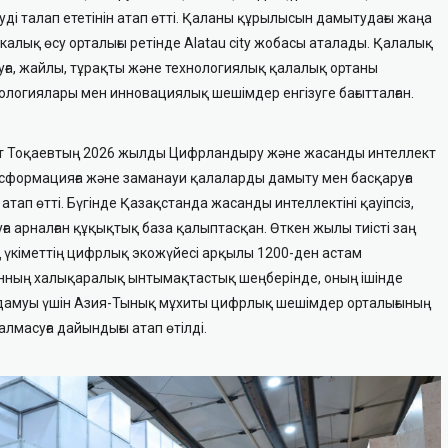
уді талап ететінін атап өтті. Қаланы құрылысын дамытудағы жаңа
икалық өсу орталығы ретінде Alatau city жобасы аталады. Қалалық
ға, жайлы, тұрақты және технологиялық қалалық ортаны
ологиялары мен инновациялық шешімдер енгізуге бағытталған.
т Тоқаевтың 2026 жылды Цифрландыру және жасанды интеллект
формацияға және заманауи қалаларды дамыту мен басқаруға
атап өтті. Бүгінде Қазақстанда жасанды интеллектіні қауіпсіз,
уға арналған құқықтық база қалыптасқан. Өткен жылы тиісті заң
 үкіметтің цифрлық экожүйесі арқылы 1200-ден астам
анның халықаралық ынтымақтастық шеңберінде, оның ішінде
дамуы үшін Азия-Тынық мұхиты цифрлық шешімдер орталығының
масуға дайындығы атап өтілді.