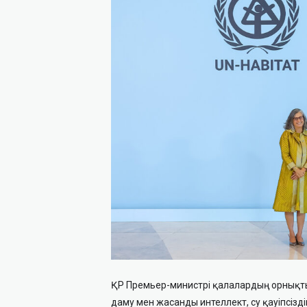
ҚР Премьер-министрі қалалардың орнықты
даму мен жасанды интеллект, су қауіпсіз