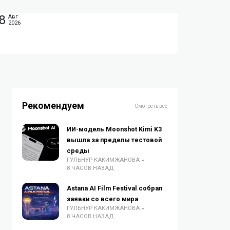
8
Авг
2026
Рекомендуем
Смотреть все
ИИ-модель Moonshot Kimi K3
вышла за пределы тестовой
среды
ГУЛЬНУР КАКИМЖАНОВА
8 ЧАСОВ НАЗАД
Astana AI Film Festival собрал
заявки со всего мира
ГУЛЬНУР КАКИМЖАНОВА
8 ЧАСОВ НАЗАД