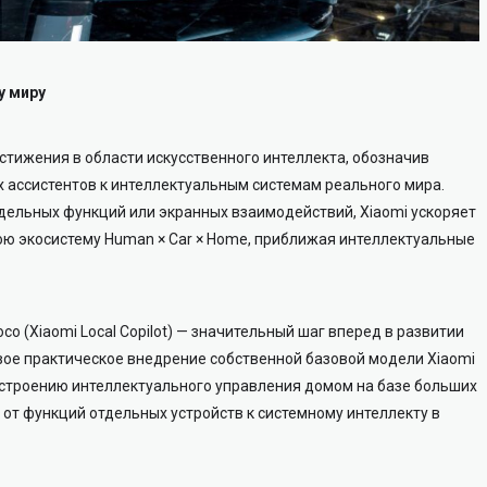
у миру
тижения в области искусственного интеллекта, обозначив
 ассистентов к интеллектуальным системам реального мира.
тдельных функций или экранных взаимодействий, Xiaomi ускоряет
ою экосистему Human × Car × Home, приближая интеллектуальные
oco (Xiaomi Local Copilot) — значительный шаг вперед в развитии
вое практическое внедрение собственной базовой модели Xiaomi
остроению интеллектуального управления домом на базе больших
 от функций отдельных устройств к системному интеллекту в