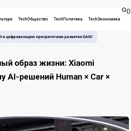
0
льтура
TechОбщество
TechПолитика
TechЭкономика
И и цифровизацию приоритетами развития ЕАЭС
ый образ жизни: Xiaomi
у AI-решений Human × Car ×