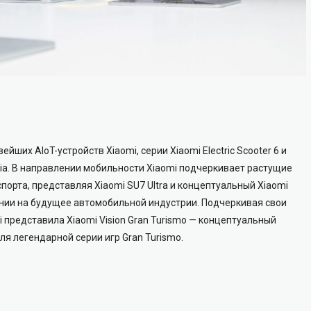
йших AIoT-устройств Xiaomi, серии Xiaomi Electric Scooter 6 и
jia. В направлении мобильности Xiaomi подчеркивает растущие
порта, представляя Xiaomi SU7 Ultra и концептуальный Xiaomi
ании на будущее автомобильной индустрии. Подчеркивая свои
 представила Xiaomi Vision Gran Turismo — концептуальный
я легендарной серии игр Gran Turismo.