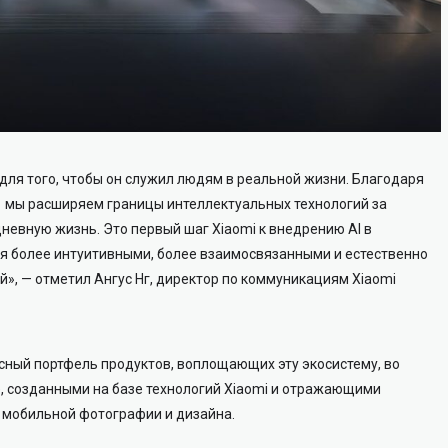
 для того, чтобы он служил людям в реальной жизни. Благодаря
 мы расширяем границы интеллектуальных технологий за
дневную жизнь. Это первый шаг Xiaomi к внедрению AI в
ся более интуитивными, более взаимосвязанными и естественно
, — отметил Ангус Нг, директор по коммуникациям Xiaomi
сный портфель продуктов, воплощающих эту экосистему, во
one, созданными на базе технологий Xiaomi и отражающими
и мобильной фотографии и дизайна.