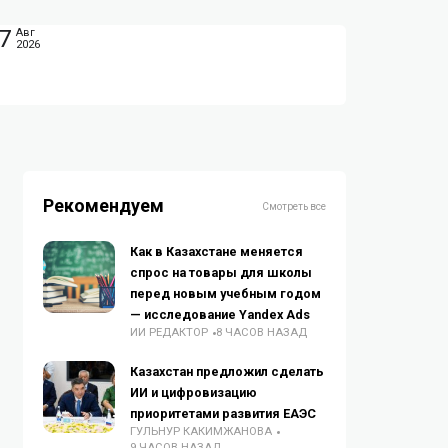
7
Авг
2026
Рекомендуем
Смотреть все
Как в Казахстане меняется
спрос на товары для школы
перед новым учебным годом
— исследование Yandex Ads
ИИ РЕДАКТОР
8 ЧАСОВ НАЗАД
Казахстан предложил сделать
ИИ и цифровизацию
приоритетами развития ЕАЭС
ГУЛЬНУР КАКИМЖАНОВА
9 ЧАСОВ НАЗАД