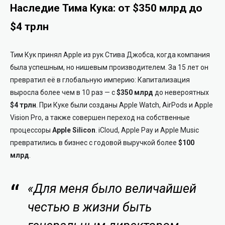
Наследие Тима Кука: от $350 млрд до
$4 трлн
Тим Кук принял Apple из рук Стива Джобса, когда компания
была успешным, но нишевым производителем. За 15 лет он
превратил её в глобальную империю: Капитализация
выросла более чем в 10 раз — с
$350 млрд
до невероятных
$4 трлн
. При Куке были созданы Apple Watch, AirPods и Apple
Vision Pro, а также совершен переход на собственные
процессоры
Apple Silicon
. iCloud, Apple Pay и Apple Music
превратились в бизнес с годовой выручкой более
$100
млрд
.
«Для меня было величайшей
честью в жизни быть