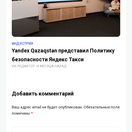
ИНДУСТРИЯ
ИН
Yandex Qazaqstan представил Политику
Дж
безопасности Яндекс Такси
ст
ИИ РЕДАКТОР
4 МЕСЯЦА НАЗАД
ун
ГУ
Добавить комментарий
Ваш адрес email не будет опубликован.
Обязательные поля
помечены
*