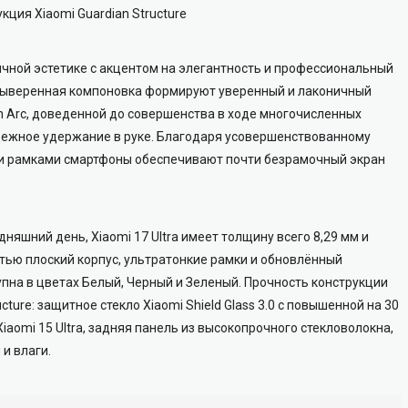
ция Xiaomi Guardian Structure
чной эстетике с акцентом на элегантность и профессиональный
и выверенная компоновка формируют уверенный и лаконичный
en Arc, доведенной до совершенства в ходе многочисленных
дежное удержание в руке. Благодаря усовершенствованному
ими рамками смартфоны обеспечивают почти безрамочный экран
одняшний день, Xiaomi 17 Ultra имеет толщину всего 8,29 мм и
стью плоский корпус, ультратонкие рамки и обновлённый
пна в цветах Белый, Черный и Зеленый. Прочность конструкции
cture: защитное стекло Xiaomi Shield Glass 3.0 с повышенной на 30
iaomi 15 Ultra, задняя панель из высокопрочного стекловолокна,
и влаги.