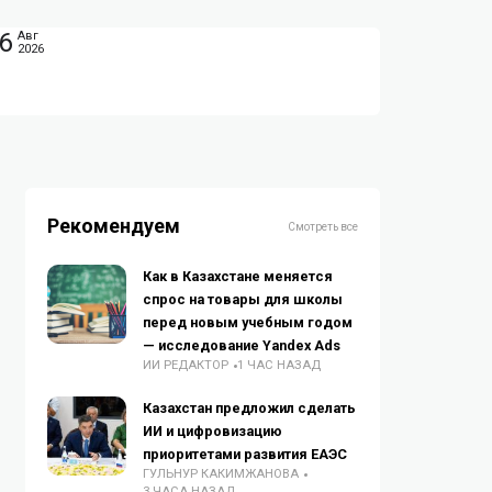
6
Авг
2026
Рекомендуем
Смотреть все
Как в Казахстане меняется
спрос на товары для школы
перед новым учебным годом
— исследование Yandex Ads
ИИ РЕДАКТОР
1 ЧАС НАЗАД
Казахстан предложил сделать
ИИ и цифровизацию
приоритетами развития ЕАЭС
ГУЛЬНУР КАКИМЖАНОВА
3 ЧАСА НАЗАД