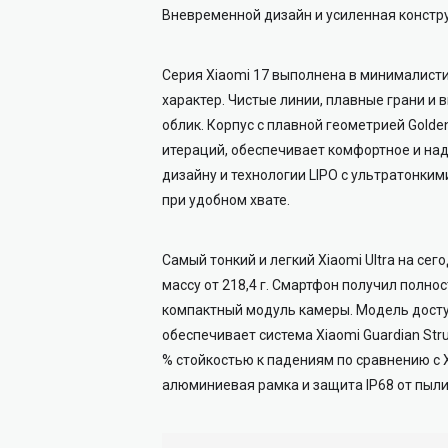
Вневременной дизайн и усиленная конструк
Серия Xiaomi 17 выполнена в минималисти
характер. Чистые линии, плавные грани 
облик. Корпус с плавной геометрией Gold
итераций, обеспечивает комфортное и на
дизайну и технологии LIPO с ультратонк
при удобном хвате.
Самый тонкий и легкий Xiaomi Ultra на сег
массу от 218,4 г. Смартфон получил полно
компактный модуль камеры. Модель досту
обеспечивает система Xiaomi Guardian Stru
% стойкостью к падениям по сравнению с X
алюминиевая рамка и защита IP68 от пыли 