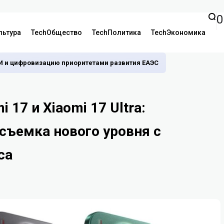
0
льтура
TechОбщество
TechПолитика
TechЭкономика
И и цифровизацию приоритетами развития ЕАЭС
 17 и Xiaomi 17 Ultra:
съемка нового уровня с
ca