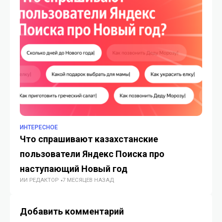
ИНТЕРЕСНОЕ
ИН
Что спрашивают казахстанские
Ка
пользователи Яндекс Поиска про
на
наступающий Новый год
Қа
ИИ РЕДАКТОР
7 МЕСЯЦЕВ НАЗАД
ИИ
Добавить комментарий