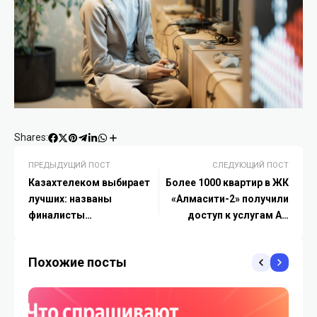
Shares:
ПРЕДЫДУЩИЙ ПОСТ
СЛЕДУЮЩИЙ ПОСТ
Казахтелеком выбирает
Более 1000 квартир в ЖК
лучших: названы
«Алмасити-2» получили
финалисты
доступ к услугам АО
Республиканского
«Казахтелеком»
конкурса среди
Похожие посты
универсальных
специалистов