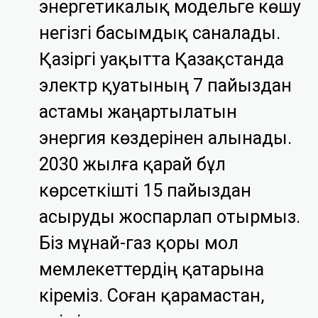
энергетикалық модельге көшу
негізгі басымдық саналады.
Қазіргі уақытта Қазақстанда
электр қуатының 7 пайыздан
астамы жаңартылатын
энергия көздерінен алынады.
2030 жылға қарай бұл
көрсеткішті 15 пайыздан
асыруды жоспарлап отырмыз.
Біз мұнай-газ қоры мол
мемлекеттердің қатарына
кіреміз. Соған қарамастан,