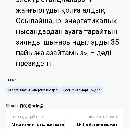
жаңғыртуды қолға алдық.
Осылайша, ірі энергетикалық
нысандардан ауаға тарайтын
зиянды шығарындыларды 35
пайызға азайтамыз», – деді
президент.
ТЕГИ:
Жаңартылатын энергия көздері
Қасым-Жомарт Тоқаев
Shares:
ПРЕДЫДУЩИЙ ПОСТ
СЛЕДУЮЩИЙ ПОСТ
Meta начнет отслеживать
LRT в Астане может