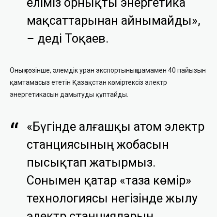
еліміз орнықты энергетика
мақсаттарынан айнымайды»,
– деді Тоқаев.
Оның сөзінше, әлемдік уран экспортының шамамен 40 пайызын
қамтамасыз ететін Қазақстан көміртексіз электр
энергетикасын дамытуды құптайды.
«Бүгінде алғашқы атом электр
станциясының жобасын
пысықтап жатырмыз.
Сонымен қатар «таза көмір»
технологиясы негізінде жылу
электр станцияларын