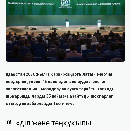
Қазақстан 2030 жылға қарай жаңартылатын энергия
көздерінің үлесін 15 пайыздан асыруды және ірі
энергетикалық нысандардан ауаға тарайтын зиянды
шығарындыларды 35 пайызға азайтуды жоспарлап
отыр, деп хабарлайды Tech-news.
«Әділ және теңқұқылы