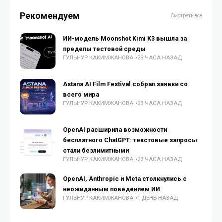
Рекомендуем
Смотреть все
ИИ-модель Moonshot Kimi K3 вышла за
пределы тестовой среды
ГУЛЬНУР КАКИМЖАНОВА
23 ЧАСА НАЗАД
Astana AI Film Festival собрал заявки со
всего мира
ГУЛЬНУР КАКИМЖАНОВА
23 ЧАСА НАЗАД
OpenAI расширила возможности
бесплатного ChatGPT: текстовые запросы
стали безлимитными
ГУЛЬНУР КАКИМЖАНОВА
23 ЧАСА НАЗАД
OpenAI, Anthropic и Meta столкнулись с
неожиданным поведением ИИ
ГУЛЬНУР КАКИМЖАНОВА
1 ДЕНЬ НАЗАД