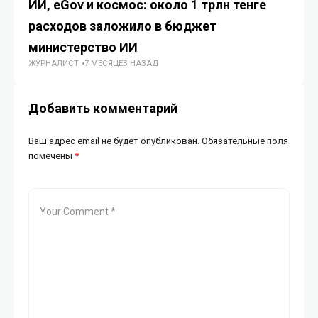
ИИ, eGov и космос: около 1 трлн тенге
В 
расходов заложило в бюджет
ри
министерство ИИ
к
ЖУРНАЛИСТ
7 МЕСЯЦЕВ НАЗАД
ГУ
Добавить комментарий
Ваш адрес email не будет опубликован.
Обязательные поля
помечены
*