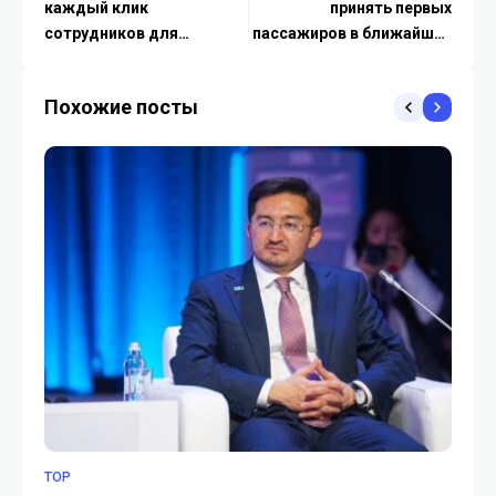
каждый клик
принять первых
сотрудников для
пассажиров в ближайшие
обучения своего ИИ
недели
Похожие посты
TOP
БЕ