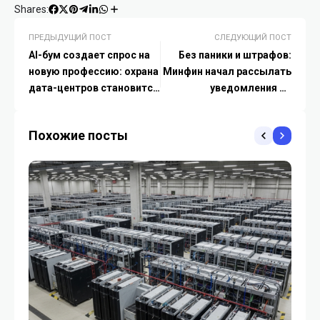
Shares:
ПРЕДЫДУЩИЙ ПОСТ
СЛЕДУЮЩИЙ ПОСТ
AI-бум создает спрос на
Без паники и штрафов:
новую профессию: охрана
Минфин начал рассылать
дата-центров становится
уведомления по
стратегическим
мобильным переводам,
направлением
но наказывать никого не
Похожие посты
спешит