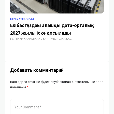
БЕЗ КАТЕГОРИИ
БЕ
Екібастұздағы алғашқы дата-орталық
Об
2027 жылы іске қосылады
А
ГУЛЬНУР КАКИМЖАНОВА
1 МЕСЯЦ НАЗАД
ло
ГУ
Добавить комментарий
Ваш адрес email не будет опубликован.
Обязательные поля
помечены
*