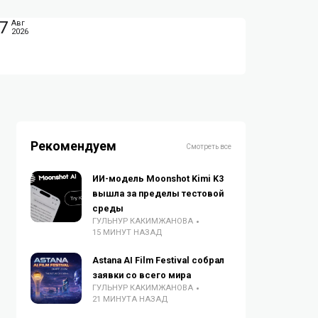
7
Авг
2026
Рекомендуем
Смотреть все
ИИ-модель Moonshot Kimi K3
вышла за пределы тестовой
среды
ГУЛЬНУР КАКИМЖАНОВА
15 МИНУТ НАЗАД
Astana AI Film Festival собрал
заявки со всего мира
ГУЛЬНУР КАКИМЖАНОВА
21 МИНУТА НАЗАД