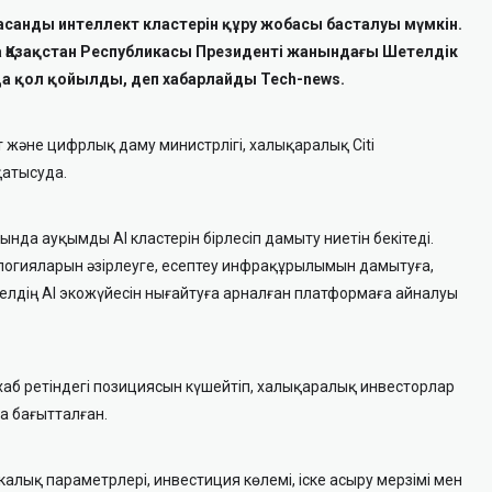
асанды интеллект кластерін құру жобасы басталуы мүмкін.
Қазақстан Республикасы Президенті жанындағы Шетелдік
а қол қойылды, деп хабарлайды Tech-news.
 және цифрлық даму министрлігі, халықаралық Citi
қатысуда.
да ауқымды AI кластерін бірлесіп дамыту ниетін бекітеді.
логияларын әзірлеуге, есептеу инфрақұрылымын дамытуға,
 елдің AI экожүйесін нығайтуға арналған платформаға айналуы
хаб ретіндегі позициясын күшейтіп, халықаралық инвесторлар
а бағытталған.
калық параметрлері, инвестиция көлемі, іске асыру мерзімі мен