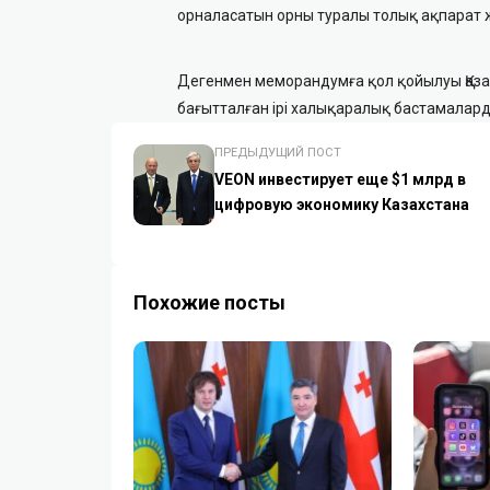
орналасатын орны туралы толық ақпарат 
Дегенмен меморандумға қол қойылуы Қаз
бағытталған ірі халықаралық бастамаларды
ПРЕДЫДУЩИЙ ПОСТ
VEON инвестирует еще $1 млрд в
цифровую экономику Казахстана
Похожие посты