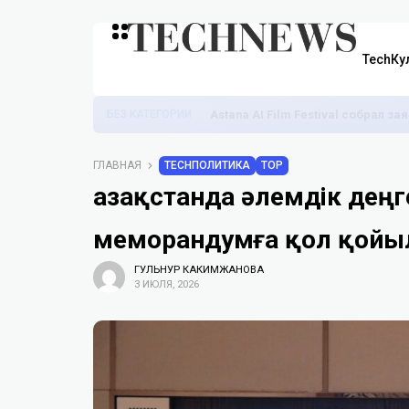
TechКу
БЕЗ КАТЕГОРИИ
Astana AI Film Festival собрал з
ГЛАВНАЯ
TECHПОЛИТИКА
TOP
Қазақстанда әлемдік деңг
меморандумға қол қой
ГУЛЬНУР КАКИМЖАНОВА
3 ИЮЛЯ, 2026