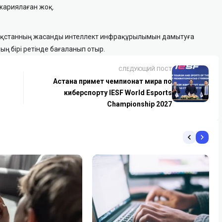
жариялаған жоқ.
ақстанның жасанды интеллект инфрақұрылымын дамытуға
ң бірі ретінде бағаланып отыр.
СЛЕДУЮЩИЙ ПОСТ
Астана примет чемпионат мира по
киберспорту IESF World Esports
Championship 2027