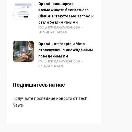
OpenAI расширила
возможности бесплатного
ChatGPT: текстовые запросы
стали безлимитными
ГУЛЬНУР КАКИМЖАНОВА
50 МИНУТ НАЗАД
OpenAI, Anthropic и Meta
столкнулись с неожиданным
поведением ИИ
ГУЛЬНУР КАКИМЖАНОВА
3 ЧАСА НАЗАД
Подпишитесь на нас
Получайте последние новости от Tech
News