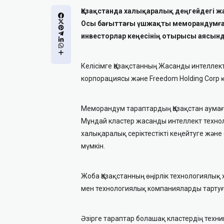
Қазақстанда халықаралық деңгейдегі ж
Осы бағыттағы үшжақты меморандумға 
инвесторлар кеңесінің отырысы аясынд
Келісімге Қазақстанның Жасанды интеллект
корпорациясы және Freedom Holding Corp 
Меморандум тараптардың Қазақстан аумағын
Мұндай кластер жасанды интеллект техно
халықаралық серіктестікті кеңейтуге және
мүмкін.
Жоба Қазақстанның өңірлік технологиялық 
мен технологиялық компанияларды тартуғ
Әзірге тараптар болашақ кластердің техни