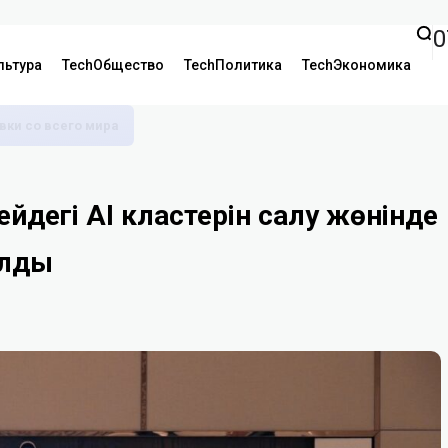
0
льтура
TechОбщество
TechПолитика
TechЭкономика
аявки со всего мира
ейдегі AI кластерін салу жөнінде
ылды