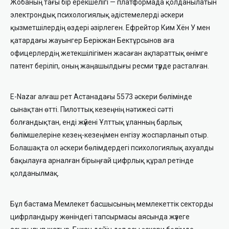
Жобаның тағы бір ерекшелігі — платформада қолданылатын
электрондық психологиялық әдістемелерді әскери
қызметшілердің өздері әзірлеген. Ефрейтор Ким Хён У мен
қатардағы жауынгер Берікжан Бектұрсынов аға
офицерлердің жетекшілігімен жасаған ақпараттық өнімге
патент беріліп, оның жаңашылдығы ресми түрде расталған.
E-Nazar алғаш рет Астанадағы 5573 әскери бөлімінде
сынақтан өтті. Пилоттық кезеңнің нәтижесі сәтті
болғандықтан, енді жүйені Ұлттық ұланның барлық
бөлімшелеріне кезең-кезеңімен енгізу жоспарланып отыр.
Болашақта ол әскери бөлімдердегі психологиялық ахуалды
бақылауға арналған бірыңғай цифрлық құрал ретінде
қолданылмақ.
Бұл бастама Мемлекет басшысының мемлекеттік секторды
цифрландыру жөніндегі тапсырмасы аясында жүзеге