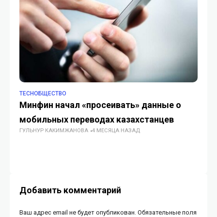
TECHОБЩЕСТВО
TE
Минфин начал «просеивать» данные о
По
мобильных переводах казахстанцев
не
ГУЛЬНУР КАКИМЖАНОВА
4 МЕСЯЦА НАЗАД
оп
ГУ
Добавить комментарий
Ваш адрес email не будет опубликован.
Обязательные поля