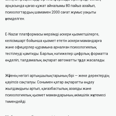
арқасында қағаз құжат айналымы 80 пайыз азайып,
психологтардың шамамен 2000 сағат жұмыс уақыты
үнемделген.
E-Nazar платформасы мерзімді әскери қызметшілерге,
келісімшарт бойынша қызмет ететін әскери мамандарға
және офицерлер құрамына арналған психологиялық
тестілеуді қамтиды. Барлық нәтижелер цифрлық форматта
өңделіп, талдамалық ақпарат автоматты түрде жасалады.
Жүйенің негізгі артықшылықтарының бірі — жеке деректердің
қауіпсіз сақталуы. Сонымен қатар ақпаратты өңдеу
жылдамдығы артып, қағазбастылық азаяды және
психологиялық қызмет мамандарының әкімшілік жүктемесі
төмендейді.