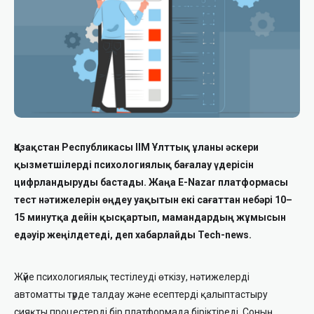
Қазақстан Республикасы ІІМ Ұлттық ұланы әскери
қызметшілерді психологиялық бағалау үдерісін
цифрландыруды бастады. Жаңа E-Nazar платформасы
тест нәтижелерін өңдеу уақытын екі сағаттан небәрі 10–
15 минутқа дейін қысқартып, мамандардың жұмысын
едәуір жеңілдетеді, деп хабарлайды Tech-news.
Жүйе психологиялық тестілеуді өткізу, нәтижелерді
автоматты түрде талдау және есептерді қалыптастыру
сияқты процестерді бір платформада біріктіреді. Соның