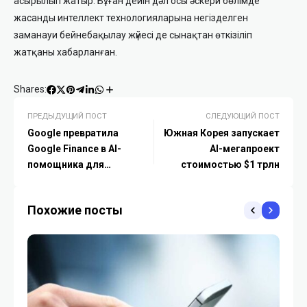
асырылып жатыр. Бұған дейін дәл осы әскери бөлімде
жасанды интеллект технологияларына негізделген
заманауи бейнебақылау жүйесі де сынақтан өткізіліп
жатқаны хабарланған.
Shares:
ПРЕДЫДУЩИЙ ПОСТ
СЛЕДУЮЩИЙ ПОСТ
Google превратила
Южная Корея запускает
Google Finance в AI-
AI-мегапроект
помощника для
стоимостью $1 трлн
инвесторов
Похожие посты