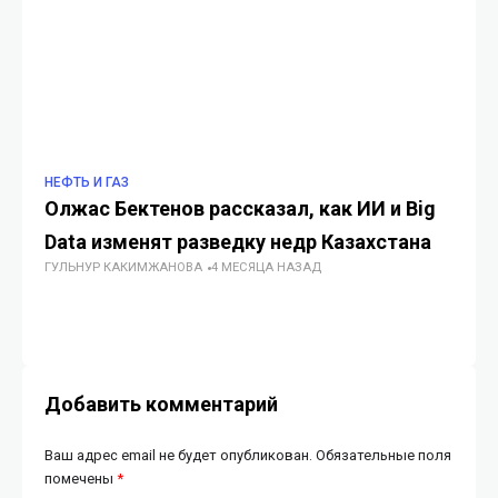
НЕФТЬ И ГАЗ
НЕ
Олжас Бектенов рассказал, как ИИ и Big
ИИ
Data изменят разведку недр Казахстана
не
ГУЛЬНУР КАКИМЖАНОВА
4 МЕСЯЦА НАЗАД
т
э
ИИ
Добавить комментарий
Ваш адрес email не будет опубликован.
Обязательные поля
помечены
*