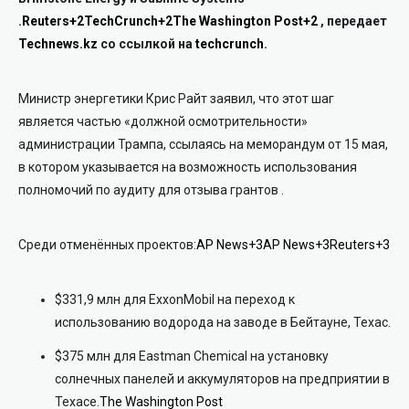
.
Reuters
+2
TechCrunch
+2
The Washington Post
+2
, передает
Technews.kz
со ссылкой на
techcrunch
.
Министр энергетики Крис Райт заявил, что этот шаг
является частью «должной осмотрительности»
администрации Трампа, ссылаясь на меморандум от 15 мая,
в котором указывается на возможность использования
полномочий по аудиту для отзыва грантов
.
Среди отменённых проектов:
AP News
+3
AP News
+3
Reuters
+3
$331,9 млн для ExxonMobil на переход к
использованию водорода на заводе в Бейтауне, Техас.
$375 млн для Eastman Chemical на установку
солнечных панелей и аккумуляторов на предприятии в
Техасе.
The Washington Post