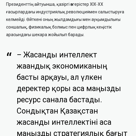
Президенттің айтуынша, қазіргі өзгерістер XIX-XX
ғасырлардағы индустриялық революциямен салыстыруға
келмейді. Өйткені оның жылдамдығы мен ауқымдылығы
соншалық, физикалық болмыс пен цифрлық кеңістік
арасындағы шекара жойылып барады.
– Жасанды интеллект
жаһандық экономиканың
басты арқауы, ал үлкен
деректер қоры аса маңызды
ресурс санала бастады.
Сондықтан Қазақстан
жасанды интеллектіні аса
маңызды стратегиялық бағыт