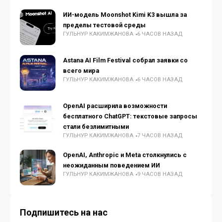
ИИ-модель Moonshot Kimi K3 вышла за
пределы тестовой среды
ГУЛЬНУР КАКИМЖАНОВА
6 ЧАСОВ НАЗАД
Astana AI Film Festival собрал заявки со
всего мира
ГУЛЬНУР КАКИМЖАНОВА
6 ЧАСОВ НАЗАД
OpenAI расширила возможности
бесплатного ChatGPT: текстовые запросы
стали безлимитными
ГУЛЬНУР КАКИМЖАНОВА
7 ЧАСОВ НАЗАД
OpenAI, Anthropic и Meta столкнулись с
неожиданным поведением ИИ
ГУЛЬНУР КАКИМЖАНОВА
9 ЧАСОВ НАЗАД
Подпишитесь на нас