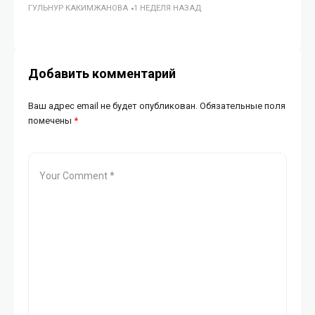
ГУЛЬНУР КАКИМЖАНОВА
1 НЕДЕЛЯ НАЗАД
го
ГУ
Добавить комментарий
Ваш адрес email не будет опубликован.
Обязательные поля
помечены
*