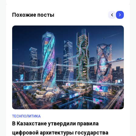
GITEX AI Kazakhstan 2026
влияния цифровой
экономики на ВВП
Похожие посты
TECHПОЛИТИКА
TE
В Казахстане утвердили правила
Ча
цифровой архитектуры государства
Ка