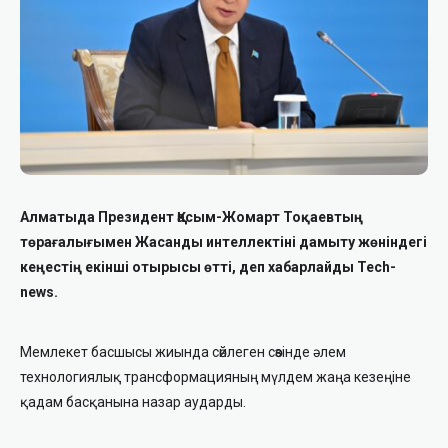
Алматыда Президент Қасым-Жомарт Тоқаевтың
төрағалығымен Жасанды интеллектіні дамыту жөніндегі
кеңестің екінші отырысы өтті, деп хабарлайды Tech-
news.
Мемлекет басшысы жиында сөйлеген сөзінде әлем
технологиялық трансформацияның мүлдем жаңа кезеңіне
қадам басқанына назар аударды.