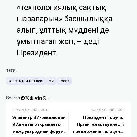
«технологиялық сақтық
шараларын» басшылыққа
алып, ұлттық мүддені де
ұмытпаған жөн, – деді
Президент.
ТЕГИ:
жасанды интеллект
ЖИ
Тоқаев
Shares:
ПРЕДЫДУЩИЙ ПОСТ
СЛЕДУЮЩИЙ ПОСТ
Эпицентр ИИ-революции:
Президент поручил
В Алматы открывается
Правительству внести
международный форум
предложения по оценке