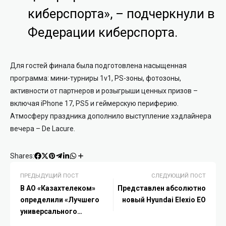
киберспорта», – подчеркнули в
Федерации киберспорта.
Для гостей финала была подготовлена насыщенная
программа: мини-турниры 1v1, PS-зоны, фотозоны,
активности от партнеров и розыгрыши ценных призов –
включая iPhone 17, PS5 и геймерскую периферию.
Атмосферу праздника дополнило выступление хэдлайнера
вечера – De Lacure.
Shares:
ПРЕДЫДУЩИЙ ПОСТ
СЛЕДУЮЩИЙ ПОСТ
В АО «Казахтелеком»
Представлен абсолютно
определили «Лучшего
новый Hyundai Elexio EO
универсального
специалиста 2025 года»