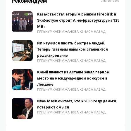
Рекомендуем
Смотреть все
Казахстан стал вторым рынком Firebird: в
Экибастузе строят AI-инфраструктуру на 125
МВт
ГУЛЬНУР КАКИМЖАНОВА
2 ЧАСА НАЗАД
ИИ научился писать быстрее людей.
Теперь главным навыком становится
редактирование
ГУЛЬНУР КАКИМЖАНОВА
2 ЧАСА НАЗАД
Юный пианист из Астаны занял первое
место на международном конкурсе в
Лондоне
ГУЛЬНУР КАКИМЖАНОВА
2 ЧАСА НАЗАД
Илон Маск считает, что к 2036 году деньги
потеряют смысл
ГУЛЬНУР КАКИМЖАНОВА
3 ЧАСА НАЗАД