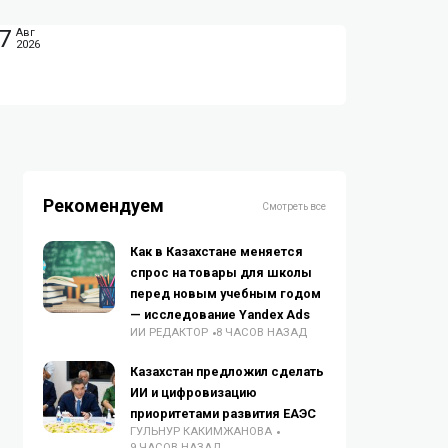
7
Авг
2026
Рекомендуем
Смотреть все
Как в Казахстане меняется
спрос на товары для школы
перед новым учебным годом
— исследование Yandex Ads
ИИ РЕДАКТОР
8 ЧАСОВ НАЗАД
Казахстан предложил сделать
ИИ и цифровизацию
приоритетами развития ЕАЭС
ГУЛЬНУР КАКИМЖАНОВА
9 ЧАСОВ НАЗАД