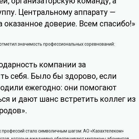
ей, организаторскую команду, а
уппу. Центральному аппарату —
а оказанное доверие. Всем спасибо!»
 отметил значимость профессиональных соревнований:
годарность компании за
ь себя. Было бы здорово, если
ходили ежегодно: они помогают
ся и дают шанс встретить коллег из
родов».
их профессий стало символичным шагом: АО «Казахтелеком»
истов, которые ежедневно обеспечивают миллионы абонентов