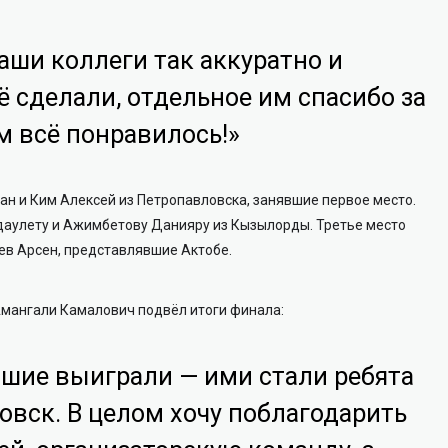
аши коллеги так аккуратно и
 сделали, отдельное им спасибо за
м всё понравилось!»
н и Ким Алексей из Петропавловска, занявшие первое место.
аулету и Ажимбетову Данияру из Кызылорды. Третье место
в Арсен, представлявшие Актобе.
мангали Камалович подвёл итоги финала:
чшие выиграли — ими стали ребята
овск. В целом хочу поблагодарить