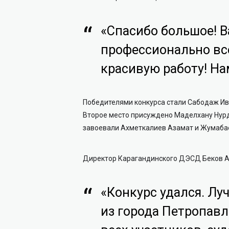
«Спасибо большое! В
профессионально всё
красивую работу! На
Победителями конкурса стали Сабодаж Ива
Второе место присуждено Маделхану Нурд
завоевали Ахметкалиев Азамат и Жумабае
Директор Карагандинского ДЭСД Беков А
«Конкурс удался. Лу
из города Петропавл