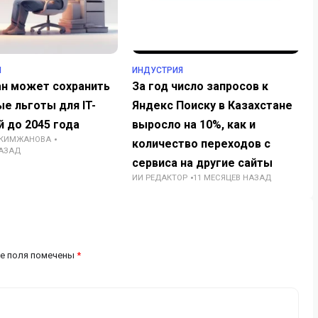
Я
ИНДУСТРИЯ
ан может сохранить
За год число запросов к
е льготы для IT-
Яндекс Поиску в Казахстане
 до 2045 года
выросло на 10%, как и
АКИМЖАНОВА
количество переходов с
НАЗАД
сервиса на другие сайты
ИИ РЕДАКТОР
11 МЕСЯЦЕВ НАЗАД
е поля помечены
*