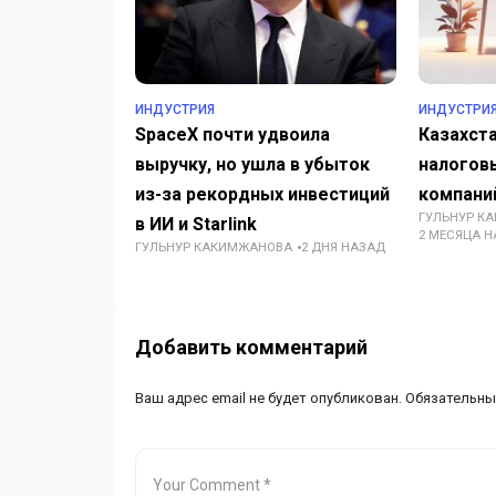
ИНДУСТРИЯ
ИНДУСТРИ
SpaceX почти удвоила
Казахст
выручку, но ушла в убыток
налоговы
из-за рекордных инвестиций
компаний
ГУЛЬНУР К
в ИИ и Starlink
2 МЕСЯЦА 
ГУЛЬНУР КАКИМЖАНОВА
2 ДНЯ НАЗАД
Добавить комментарий
Ваш адрес email не будет опубликован.
Обязательны