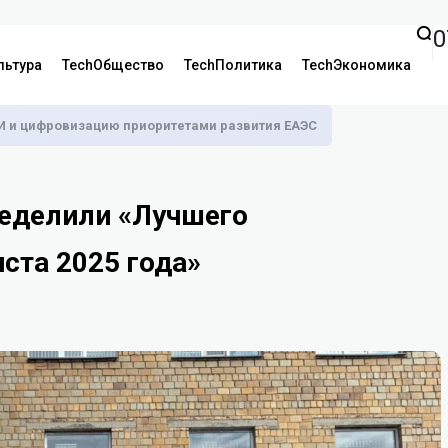
0
льтура
TechОбщество
TechПолитика
TechЭкономика
И и цифровизацию приоритетами развития ЕАЭС
ределили «Лучшего
ста 2025 года»