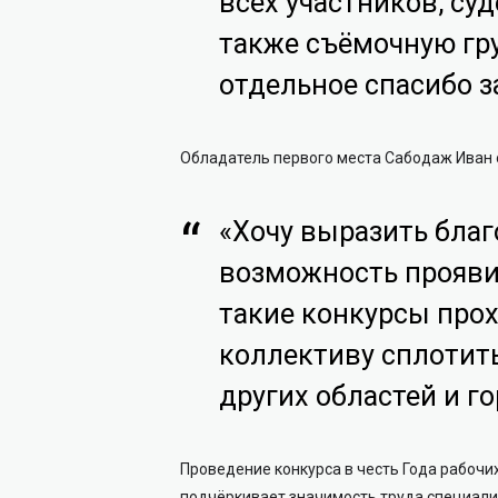
всех участников, суд
также съёмочную гр
отдельное спасибо з
Обладатель первого места Сабодаж Иван
«Хочу выразить бла
возможность проявит
такие конкурсы про
коллективу сплотить
других областей и го
Проведение конкурса в честь Года рабоч
подчёркивает значимость труда специал