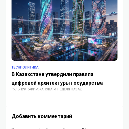
TECHПОЛИТИКА
TE
В Казахстане утвердили правила
Ба
цифровой архитектуры государства
ча
ГУЛЬНУР КАКИМЖАНОВА
1 НЕДЕЛЯ НАЗАД
ли
ГУ
Добавить комментарий