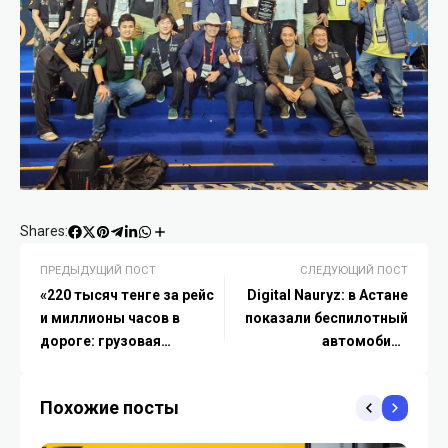
Shares:
ПРЕДЫДУЩИЙ ПОСТ
СЛЕДУЮЩИЙ ПОСТ
«220 тысяч тенге за рейс
Digital Nauryz: в Астане
и миллионы часов в
показали беспилотный
дороге: грузовая
автомобиль
доставка в цифрах»
казахстанской
разработки
Похожие посты