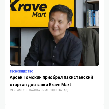
TECHОБЩЕСТВО
TE
Арсен Томский приобрёл пакистанский
В
стартап доставки Krave Mart
пе
МЕЙРАМГУЛЬ САЙЛАУ
5 МЕСЯЦЕВ НАЗАД
ГУ