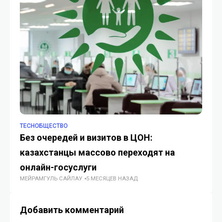
TECHОБЩЕСТВО
TE
Без очередей и визитов в ЦОН:
В 
казахстанцы массово переходят на
ух
ГУ
онлайн-госуслуги
МЕЙРАМГУЛЬ САЙЛАУ
5 МЕСЯЦЕВ НАЗАД
Добавить комментарий