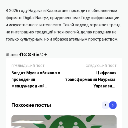
В 2026 году Наурыз в Казахстане проходит в обновлённом
формате Digital Nauryz, приуроченном к Году цифровизации
и искусственного интеллекта. Такой подход отражает тренд
на интеграцию традиций и технологий, делая праздник не
только культурным, но и образовательным пространством.
Shares:
ПРЕДЫДУЩИЙ ПОСТ
СЛЕДУЮЩИЙ ПОСТ
Багдат Мусин объявил о
Цифровая
проведении
трансформация Наурыза:
международной
Управление
олимпиады по
цифровизации
искусственному
представило уникальный
Похожие посты
интеллекту в Астане
проект «Digital Auil»