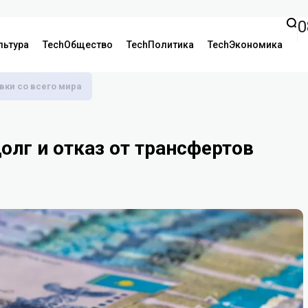
0
льтура
TechОбщество
TechПолитика
TechЭкономика
аявки со всего мира
долг и отказ от трансфертов