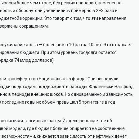
ыросли более чем втрое, без резких провалов, постепенно.
ность и оборону: они увеличились примерно в 2–3 раза и
жетной коррекции. Это говорит о том, что эти направления
двержены сокращениям.
луживание долга — более чем в 10 раз за 10 лет. Это отражает
ировании бюджета. При этом уровень госдолга остается
орядка 74 млрд долларов).
рали трансферты из Национального фонда. Они позволяли
садки по доходам, поддерживать расходы. Фактически Нацфонд
енно в периоды внешних шоков. Но одновременно и зависимость
 последние годы их объем превышал 5 трлн тенге в год.
ов выглядит логичным шагом. И здесь речь идет не об
чивой модели, где бюджет больше опирается на собственные
и возможностями, снижается зависимость от нефтяных денег.