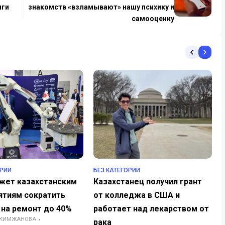
иги
знакомств «взламывают» нашу психику и
самооценку
ОРИИ
БЕЗ КАТЕГОРИИ
жет казахстанским
Казахстанец получил грант
ятиям сократить
от колледжа в США и
 на ремонт до 40%
работает над лекарством от
АКИМЖАНОВА
рака