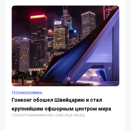
TECHЭКОНОМИКА
TE
Гонконг обошел Швейцарию и стал
Ка
крупнейшим офшорным центром мира
Ал
ГУЛЬНУР КАКИМЖАНОВА
2 МЕСЯЦА НАЗАД
п
ГУ