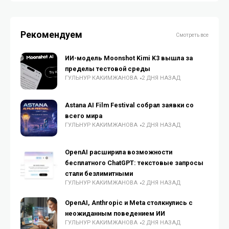
Рекомендуем
Смотреть все
ИИ-модель Moonshot Kimi K3 вышла за
пределы тестовой среды
ГУЛЬНУР КАКИМЖАНОВА
2 ДНЯ НАЗАД
Astana AI Film Festival собрал заявки со
всего мира
ГУЛЬНУР КАКИМЖАНОВА
2 ДНЯ НАЗАД
OpenAI расширила возможности
бесплатного ChatGPT: текстовые запросы
стали безлимитными
ГУЛЬНУР КАКИМЖАНОВА
2 ДНЯ НАЗАД
OpenAI, Anthropic и Meta столкнулись с
неожиданным поведением ИИ
ГУЛЬНУР КАКИМЖАНОВА
2 ДНЯ НАЗАД