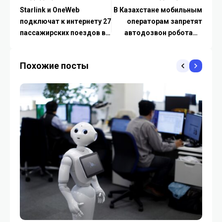
Starlink и OneWeb
В Казахстане мобильным
подключат к интернету 27
операторам запретят
пассажирских поездов в
автодозвон роботами
Казахстане
после пропущенных
вызовов
Похожие посты