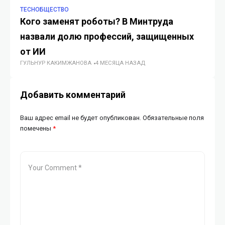
TECHОБЩЕСТВО
ИС
Кого заменят роботы? В Минтруда
От
назвали долю профессий, защищенных
Sp
от ИИ
ме
ГУЛЬНУР КАКИМЖАНОВА
4 МЕСЯЦА НАЗАД
ГУ
Добавить комментарий
Ваш адрес email не будет опубликован.
Обязательные поля
помечены
*