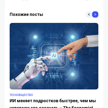
умные кольца и трекеры
обучение профессиям
через VR
Похожие посты
TECHОБЩЕСТВО
TE
ИИ меняет подростков быстрее, чем мы
Ка
успеваем это осознать – The Economist
эл