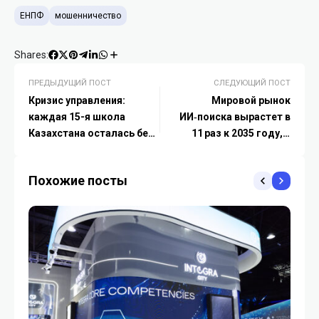
ЕНПФ
мошенничество
Shares:
ПРЕДЫДУЩИЙ ПОСТ
СЛЕДУЮЩИЙ ПОСТ
Кризис управления:
Мировой рынок
каждая 15-я школа
ИИ‑поиска вырастет в
Казахстана осталась без
11 раз к 2035 году, а
директора
Яндекс среди глобальных
лидеров — исследование
Похожие посты
Precedence Research