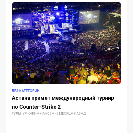
БЕЗ КАТЕГОРИИ
БЕ
Астана примет международный турнир
И
по Counter-Strike 2
пр
ГУЛЬНУР КАКИМЖАНОВА
3 МЕСЯЦА НАЗАД
ре
ГУ