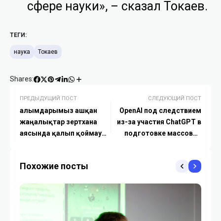
сфере науки», – сказал Токаев.
ТЕГИ:
наука
Токаев
Shares:
ПРЕДЫДУЩИЙ ПОСТ
СЛЕДУЮЩИЙ ПОСТ
Ғалымдарымыз ашқан
OpenAI под следствием
жаңалықтар зертхана
из-за участия ChatGPT в
аясында қалып қоймауы
подготовке массовой
керек – Тоқаев
стрельбы
Похожие посты