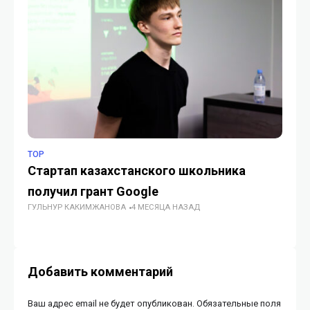
TOP
БЕ
Стартап казахстанского школьника
И
получил грант Google
пр
ГУЛЬНУР КАКИМЖАНОВА
4 МЕСЯЦА НАЗАД
ре
ГУ
Добавить комментарий
Ваш адрес email не будет опубликован.
Обязательные поля