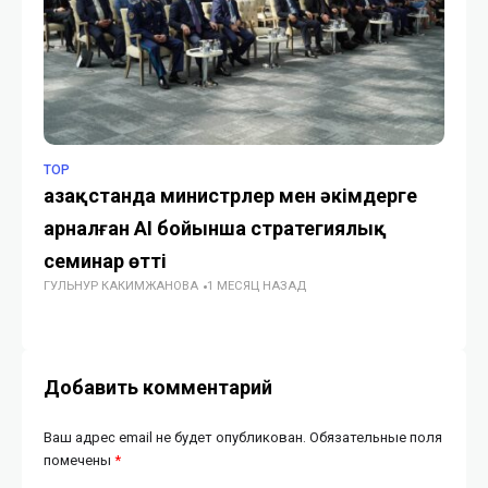
TOP
ИС
Қазақстанда министрлер мен әкімдерге
Ми
арналған AI бойынша стратегиялық
пе
семинар өтті
Ка
ГУЛЬНУР КАКИМЖАНОВА
1 МЕСЯЦ НАЗАД
ГУ
Добавить комментарий
Ваш адрес email не будет опубликован.
Обязательные поля
помечены
*