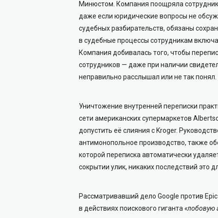
Минюстом. Компания поощряла сотруднико
даже если юридические вопросы не обсуж
судебных разбирательств, обязаны сохра
в судебные процессы сотрудникам включат
Компания добивалась того, чтобы перепис
сотрудников — даже при наличии свидетеле
неправильно расслышал или не так понял.
Уничтожение внутренней переписки практи
сети американских супермаркетов Alberts
допустить её слияния с Kroger. Руководст
антимонопольное производство, также обс
которой переписка автоматически удаляет
сокрытии улик, никаких последствий это дл
Рассматривавший дело Google против Epic
в действиях поискового гиганта
«лобовую 