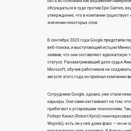
быть истолкована как выражение намерени
обсуждаться в суде против Epic Games, ве
утверждение, что в компании существует
значении некоторых слов.
В сентябре 2023 года Google
предстала
пе
веб-поиска, и выступающий истцом Минюст
заявив, что они составляют адвокатскую т
статусе. Рассматривавший дело судья Амит
Microsoft, обучив работников не создавать
августе этого года он признал компанию
в
Сотрудники Google, однако, уже стали не
карьеры. Они сами настаивают на том, что
прибегают к устаревшим технологиям. Так
Роберт Кинкл (Robert Kyncl) поинтересова
Wojcicki), есть ли у неё дома факс — он н
юридическую силу документ. И факса у неё