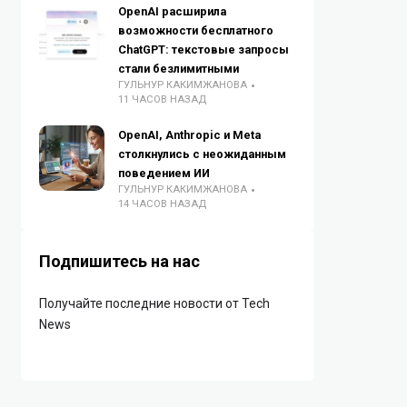
OpenAI расширила
возможности бесплатного
ChatGPT: текстовые запросы
стали безлимитными
ГУЛЬНУР КАКИМЖАНОВА
11 ЧАСОВ НАЗАД
OpenAI, Anthropic и Meta
столкнулись с неожиданным
поведением ИИ
ГУЛЬНУР КАКИМЖАНОВА
14 ЧАСОВ НАЗАД
Подпишитесь на нас
Получайте последние новости от Tech
News