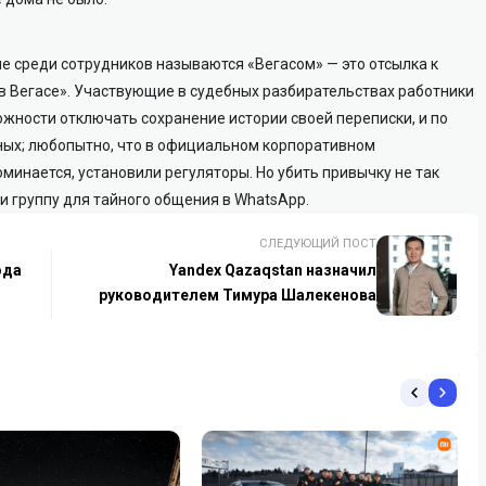
е среди сотрудников называются «Вегасом» — это отсылка к
я в Вегасе». Участвующие в судебных разбирательствах работники
ожности отключать сохранение истории своей переписки, и по
ьных; любопытно, что в официальном корпоративном
минается, установили регуляторы. Но убить привычку не так
и группу для тайного общения в WhatsApp.
СЛЕДУЮЩИЙ ПОСТ
ода
Yandex Qazaqstan назначил
руководителем Тимура Шалекенова