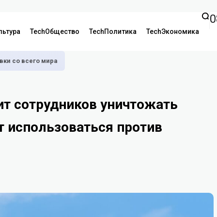
0
льтура
TechОбщество
TechПолитика
TechЭкономика
аявки со всего мира
сит сотрудников уничтожать
т использоваться против