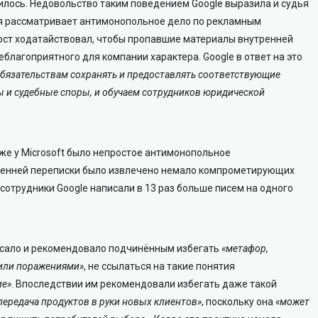
училось. Недовольство таким поведением Google выразила и судья
рая рассматривает антимонопольное дело по рекламным
ст ходатайствовал, чтобы пропавшие материалы внутренней
благоприятного для компании характера. Google в ответ на это
обязательствам сохранять и предоставлять соответствующие
ы и судебные споры, и обучаем сотрудников юридической
 же у Microsoft было непростое антимонопольное
утренней переписки было извлечено немало компрометирующих
сотрудники Google написали в 13 раз больше писем на одного
исало и рекомендовало подчинённым избегать
«метафор,
 или поражениями»
, не ссылаться на такие понятия
ие»
. Впоследствии им рекомендовали избегать даже такой
передача продуктов в руки новых клиентов»
, поскольку она
«может