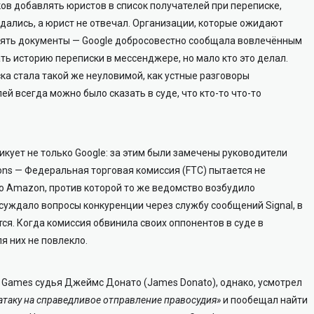
в добавлять юристов в список получателей при переписке,
дались, а юрист не отвечал. Организации, которые ожидают
нять документы — Google добросовестно сообщала вовлечённым
ь историю переписки в мессенджере, но мало кто это делал.
ка стала такой же неуловимой, как устные разговоры
й всегда можно было сказать в суде, что кто-то что-то
кует не только Google: за этим были замечены руководители
ons — Федеральная торговая комиссия (FTC) пытается не
во Amazon, против которой то же ведомство возбудило
уждало вопросы конкуренции через службу сообщений Signal, в
ся. Когда комиссия обвинила своих оппонентов в суде в
я них не повлекло.
 Games судья Джеймс Донато (James Donato), однако, усмотрел
атаку на справедливое отправление правосудия»
и пообещал найти