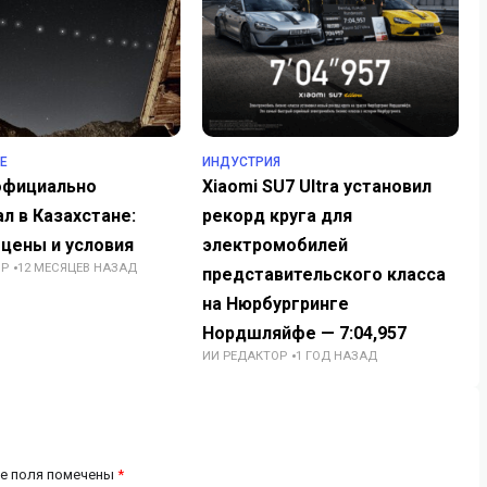
Е
ИНДУСТРИЯ
 официально
Xiaomi SU7 Ultra установил
л в Казахстане:
рекорд круга для
 цены и условия
электромобилей
ОР
12 МЕСЯЦЕВ НАЗАД
представительского класса
на Нюрбургринге
Нордшляйфе — 7:04,957
ИИ РЕДАКТОР
1 ГОД НАЗАД
е поля помечены
*