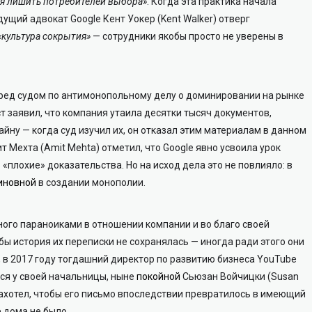
я лишить потребителей выбора»
. Когда эта практика начала
дущий адвокат Google Кент Уокер (Kent Walker) отверг
«культура сокрытия»
— сотрудники якобы просто не уверены в
ред судом по антимонопольному делу о доминировании на рынке
 заявил, что компания утаила десятки тысяч документов,
айну — когда суд изучил их, он отказал этим материалам в данном
 Мехта (Amit Mehta) отметил, что Google явно усвоила урок
 «плохие» доказательства. Но на исход дела это не повлияло: в
иновной
в создании монополии.
много параноиками в отношении компании и во благо своей
бы история их переписки не сохранялась — иногда ради этого они
, в 2017 году тогдашний директор по развитию бизнеса YouTube
лся у своей начальницы, ныне
покойной
Сьюзан Войчицки (Susan
е захотел, чтобы его письмо впоследствии превратилось в имеющий
 дома не было.