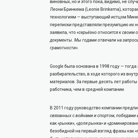
виновных, но и этого пока, видимо, не сл
Леони Бринкема (Leonie Brinkema), кото
технологиям — выступающий истцом Миню
переписки представляли презумпцию их не
заявила, что
«серьёзно относится к своим 
документы. Мы годами отвечали на запрос
грамотности»
.
Google была основана в 1998 году — тогда
разбирательство, в ходе которого из вн
материалов. За первые десять лет работы 
работника, чем в средней компании.
В 2011 году руководство компании предп
связанных с войнами и спортом, победами
как
«рынки»
,
«доля рынка»
и
«доминирован
безобидной на первый взгляд фразы как
«