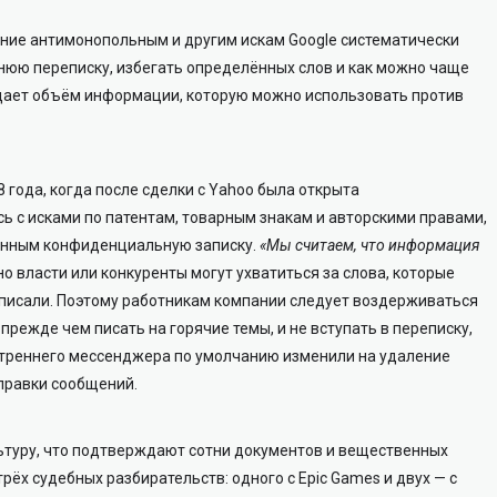
яние антимонопольным и другим искам Google систематически
нюю переписку, избегать определённых слов и как можно чаще
щает объём информации, которую можно использовать против
8 года, когда после сделки с Yahoo была открыта
 с исками по патентам, товарным знакам и авторскими правами,
ённым конфиденциальную записку.
«Мы считаем, что информация
 но власти или конкуренты могут ухватиться за слова, которые
аписали. Поэтому работникам компании следует воздерживаться
, прежде чем писать на горячие темы, и не вступать в переписку,
утреннего мессенджера по умолчанию изменили на удаление
тправки сообщений.
льтуру, что подтверждают сотни документов и вещественных
рёх судебных разбирательств: одного с Epic Games и двух — с