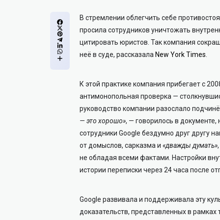
В стремлении облегчить себе противосто
просила сотрудников уничтожать внутрен
цитировать юристов. Так компания сокра
неё в суде, рассказала
New York Times
.
К этой практике компания прибегает с 200
антимонопольная проверка — столкнувшись
руководство компании разослало подчин
— это хорошо»
, — говорилось в документе,
сотрудники Google бездумно друг другу н
от домыслов, сарказма и
«дважды думать»
не обладая всеми фактами. Настройки вн
истории переписки через 24 часа после о
Google развивала и поддерживала эту ку
доказательств, представленных в рамках т